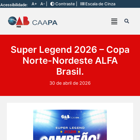
A+
A- |
Contraste |
Escala de Cinza
Acessibilidade:
Super Legend 2026 – Copa
Norte-Nordeste ALFA
Brasil.
30 de abril de 2026