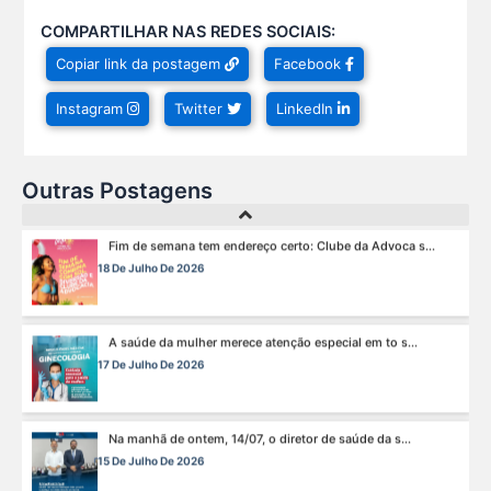
COMPARTILHAR NAS REDES SOCIAIS:
Hoje é um dia especial para celebrar a vida de qu s...
Copiar link da postagem
Facebook
22 De Julho De 2026
Instagram
Twitter
LinkedIn
Fim de semana tem endereço certo: Clube da Advoca s...
18 De Julho De 2026
Outras Postagens
A saúde da mulher merece atenção especial em to s...
17 De Julho De 2026
Na manhã de ontem, 14/07, o diretor de saúde da s...
15 De Julho De 2026
Cuidar da mente também é cuidar da carreira.
13 De Julho De 2026