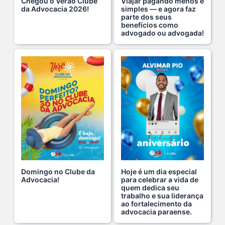
Chegou o Verão Clube
Viajar pagando menos é
da Advocacia 2026!
simples — e agora faz
parte dos seus
Hoje é um dia especial para celebrar a vida de qu s...
benefícios como
22 De Julho De 2026
advogado ou advogada!
Fim de semana tem endereço certo: Clube da Advoca s...
18 De Julho De 2026
A saúde da mulher merece atenção especial em to s...
17 De Julho De 2026
Na manhã de ontem, 14/07, o diretor de saúde da s...
15 De Julho De 2026
Domingo no Clube da
Hoje é um dia especial
Advocacia!
para celebrar a vida de
quem dedica seu
Cuidar da mente também é cuidar da carreira.
trabalho e sua liderança
ao fortalecimento da
13 De Julho De 2026
advocacia paraense.