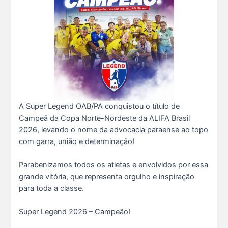
A Super Legend OAB/PA conquistou o título de
Campeã da Copa Norte-Nordeste da ALIFA Brasil
Ganhar tempo, automatizar tarefas e aumentar a pro s...
2026, levando o nome da advocacia paraense ao topo
7 De Julho De 2026
com garra, união e determinação!
Parabenizamos todos os atletas e envolvidos por essa
Neste sábado, dia 04 de julho, o Clube da Advocac s...
3 De Julho De 2026
grande vitória, que representa orgulho e inspiração
para toda a classe.
Cuidar da saúde mental é tão importante quanto s...
Super Legend 2026 – Campeão!
1 De Julho De 2026