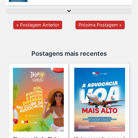
O domingo perfeito tem endereço certo: Clube da A s...
12 De Julho De 2026
« Postagem Anterior
Próxima Postagem »
O verão chegou, e o Clube da Advocacia está de p s...
10 De Julho De 2026
Postagens mais recentes
Ganhar tempo, automatizar tarefas e aumentar a pro s...
7 De Julho De 2026
Neste sábado, dia 04 de julho, o Clube da Advocac s...
3 De Julho De 2026
Cuidar da saúde mental é tão importante quanto s...
1 De Julho De 2026