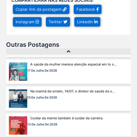
COMPARTILHAR NAS REDES SOCIAIS:
Hoje é um dia especial para celebrar a vida de qu s...
Copiar link da postagem
Facebook
22 De Julho De 2026
Instagram
Twitter
LinkedIn
Fim de semana tem endereço certo: Clube da Advoca s...
18 De Julho De 2026
Outras Postagens
A saúde da mulher merece atenção especial em to s...
17 De Julho De 2026
Na manhã de ontem, 14/07, o diretor de saúde da s...
15 De Julho De 2026
Cuidar da mente também é cuidar da carreira.
13 De Julho De 2026