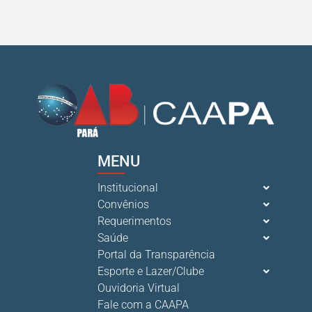
12 De Julho De 2026
O verão chegou, e o Clube da Advocacia está de p s...
10 De Julho De 2026
Ganhar tempo, automatizar tarefas e aumentar a pro s...
7 De Julho De 2026
MENU
Neste sábado, dia 04 de julho, o Clube da Advocac s...
Institucional
3 De Julho De 2026
Convênios
Requerimentos
Saúde
Cuidar da saúde mental é tão importante quanto s...
Portal da Transparência
1 De Julho De 2026
Esporte e Lazer/Clube
Ouvidoria Virtual
Fale com a CAAPA