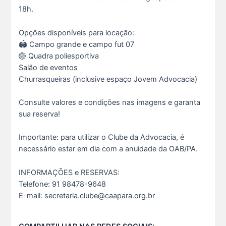
18h.
Opções disponíveis para locação:
🏟️ Campo grande e campo fut 07
🏐 Quadra poliesportiva
Salão de eventos
Churrasqueiras (inclusive espaço Jovem Advocacia)
Consulte valores e condições nas imagens e garanta
Ganhar tempo, automatizar tarefas e aumentar a pro s...
sua reserva!
7 De Julho De 2026
Importante: para utilizar o Clube da Advocacia, é
necessário estar em dia com a anuidade da OAB/PA.
Neste sábado, dia 04 de julho, o Clube da Advocac s...
3 De Julho De 2026
INFORMAÇÕES e RESERVAS:
Telefone: 91 98478-9648
Cuidar da saúde mental é tão importante quanto s...
E-mail: secretaria.clube@caapara.org.br
1 De Julho De 2026