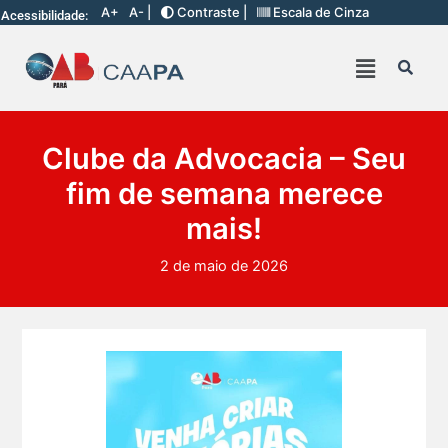
A+
A- |
Contraste |
Escala de Cinza
Acessibilidade:
Clube da Advocacia – Seu
fim de semana merece
mais!
2 de maio de 2026