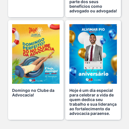
parte dos seus
Hoje é um dia especial para celebrar a vida de qu s...
benefícios como
22 De Julho De 2026
advogado ou advogada!
Fim de semana tem endereço certo: Clube da Advoca s...
18 De Julho De 2026
A saúde da mulher merece atenção especial em to s...
17 De Julho De 2026
Na manhã de ontem, 14/07, o diretor de saúde da s...
15 De Julho De 2026
Domingo no Clube da
Hoje é um dia especial
Advocacia!
para celebrar a vida de
quem dedica seu
Cuidar da mente também é cuidar da carreira.
trabalho e sua liderança
ao fortalecimento da
13 De Julho De 2026
advocacia paraense.
O domingo perfeito tem endereço certo: Clube da A s...