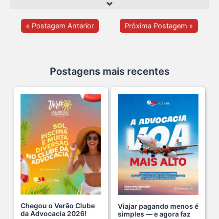
O domingo perfeito tem endereço certo: Clube da A s...
12 De Julho De 2026
« Postagem Anterior
Próxima Postagem »
O verão chegou, e o Clube da Advocacia está de p s...
10 De Julho De 2026
Postagens mais recentes
Ganhar tempo, automatizar tarefas e aumentar a pro s...
7 De Julho De 2026
Neste sábado, dia 04 de julho, o Clube da Advocac s...
3 De Julho De 2026
Cuidar da saúde mental é tão importante quanto s...
1 De Julho De 2026
Chegou o Verão Clube
Viajar pagando menos é
da Advocacia 2026!
simples — e agora faz