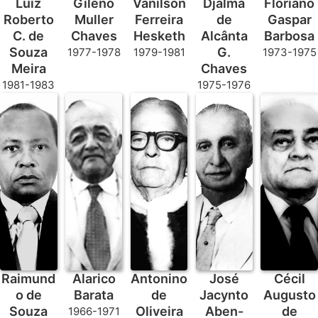
Luiz
Gileno
Vanilson
Djalma
Floriano
Roberto
Muller
Ferreira
de
Gaspar
C. de
Chaves
Hesketh
Alcânta
Barbosa
Souza
G.
1977-1978
1979-1981
1973-1975
Meira
Chaves
1981-1983
1975-1976
Raimund
Alarico
Antonino
José
Cécil
o de
Barata
de
Jacynto
Augusto
Souza
Oliveira
Aben-
de
1966-1971