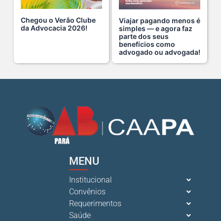
Chegou o Verão Clube
Viajar pagando menos é
A saúde da mulher merece atenção especial em to s...
da Advocacia 2026!
simples — e agora faz
parte dos seus
17 De Julho De 2026
benefícios como
advogado ou advogada!
Na manhã de ontem, 14/07, o diretor de saúde da s...
15 De Julho De 2026
Cuidar da mente também é cuidar da carreira.
13 De Julho De 2026
O domingo perfeito tem endereço certo: Clube da A s...
MENU
12 De Julho De 2026
Institucional
Convênios
O verão chegou, e o Clube da Advocacia está de p s...
Requerimentos
10 De Julho De 2026
Saúde