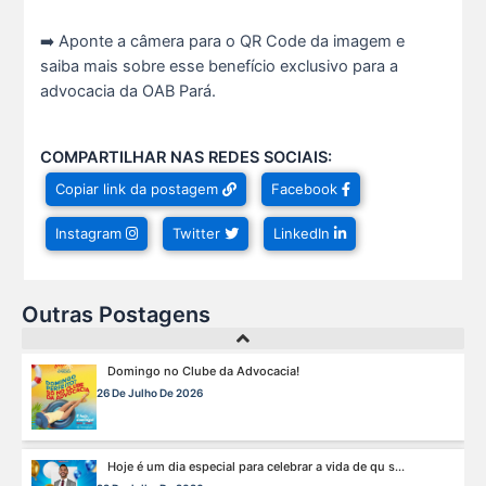
10 De Julho De 2026
➡️ Aponte a câmera para o QR Code da imagem e
saiba mais sobre esse benefício exclusivo para a
Ganhar tempo, automatizar tarefas e aumentar a pro s...
advocacia da OAB Pará.
7 De Julho De 2026
COMPARTILHAR NAS REDES SOCIAIS:
Viajar pagando menos é simples — e agora faz pa s...
Copiar link da postagem
Facebook
1 De Agosto De 2026
Instagram
Twitter
LinkedIn
Domingo no Clube da Advocacia!
26 De Julho De 2026
Outras Postagens
Hoje é um dia especial para celebrar a vida de qu s...
22 De Julho De 2026
Fim de semana tem endereço certo: Clube da Advoca s...