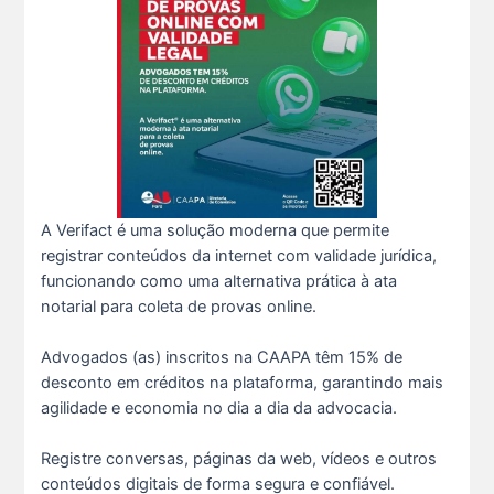
A Verifact é uma solução moderna que permite
registrar conteúdos da internet com validade jurídica,
funcionando como uma alternativa prática à ata
notarial para coleta de provas online.
Advogados (as) inscritos na CAAPA têm 15% de
desconto em créditos na plataforma, garantindo mais
O domingo perfeito tem endereço certo: Clube da A s...
agilidade e economia no dia a dia da advocacia.
12 De Julho De 2026
Registre conversas, páginas da web, vídeos e outros
conteúdos digitais de forma segura e confiável.
O verão chegou, e o Clube da Advocacia está de p s...