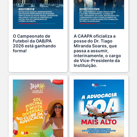
Ganhar tempo, automatizar tarefas e aumentar a pro s...
7 De Julho De 2026
O Campeonato de
A CAAPA oficializa a
Futebol da OAB/PA
posse do Dr. Tiago
2026 está ganhando
Miranda Soares, que
Viajar pagando menos é simples — e agora faz pa s...
forma!
passa a assumir,
1 De Agosto De 2026
interinamente, o cargo
de Vice-Presidente da
Instituição.
Domingo no Clube da Advocacia!
26 De Julho De 2026
Hoje é um dia especial para celebrar a vida de qu s...
22 De Julho De 2026
Fim de semana tem endereço certo: Clube da Advoca s...
18 De Julho De 2026