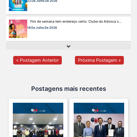
18 De Julho De 2026
A saúde da mulher merece atenção especial em to s...
17 De Julho De 2026
Na manhã de ontem, 14/07, o diretor de saúde da s...
15 De Julho De 2026
« Postagem Anterior
Próxima Postagem »
Cuidar da mente também é cuidar da carreira.
13 De Julho De 2026
Postagens mais recentes
O domingo perfeito tem endereço certo: Clube da A s...
12 De Julho De 2026
O verão chegou, e o Clube da Advocacia está de p s...
10 De Julho De 2026