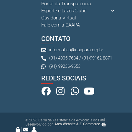
Portal da Transparência
Esporte e Lazer/Clube
Ganhar tempo, automatizar tarefas e aumentar a pro s...
Ouvidoria Virtual
7 De Julho De 2026
Fale com a CAAPA
CONTATO
informatica@caapara.org.br
(91) 4005-7684 / (91)99162-8871
(91) 99236-9653
REDES SOCIAIS
© 2026 Caixa de Assistência da Advocacia do Pará |
Desenvolvido por:
Arco Website & E-Commerce