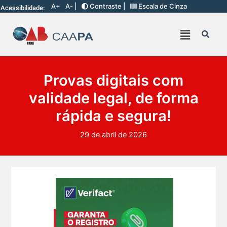
A+
A- |
Contraste |
Escala de Cinza
Acessibilidade:
Provas digitais com
validade legal, de forma
rápida e segura!
29 de abril de 2026