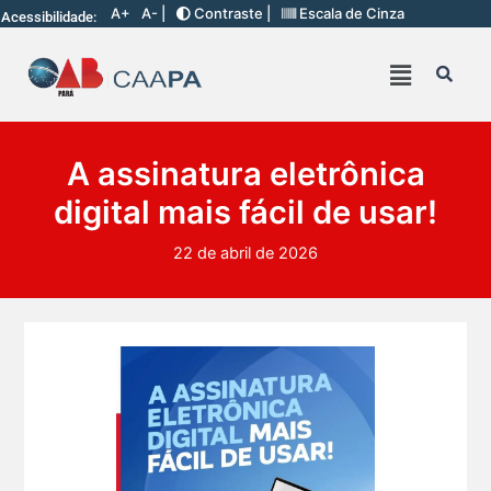
A+
A- |
Contraste |
Escala de Cinza
Acessibilidade:
A assinatura eletrônica
digital mais fácil de usar!
22 de abril de 2026
Ganhar tempo, automatizar tarefas e aumentar a pro s...
7 De Julho De 2026
Neste sábado, dia 04 de julho, o Clube da Advocac s...
3 De Julho De 2026
Cuidar da saúde mental é tão importante quanto s...
1 De Julho De 2026