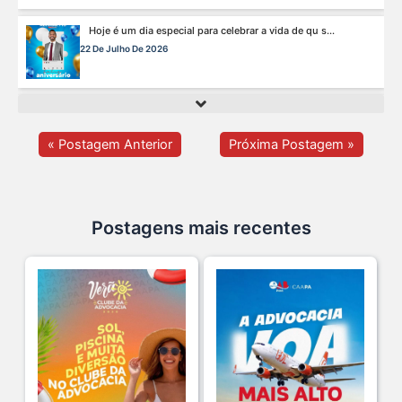
Hoje é um dia especial para celebrar a vida de qu s...
22 De Julho De 2026
Fim de semana tem endereço certo: Clube da Advoca s...
18 De Julho De 2026
« Postagem Anterior
Próxima Postagem »
A saúde da mulher merece atenção especial em to s...
17 De Julho De 2026
Postagens mais recentes
Na manhã de ontem, 14/07, o diretor de saúde da s...
15 De Julho De 2026
Cuidar da mente também é cuidar da carreira.
13 De Julho De 2026