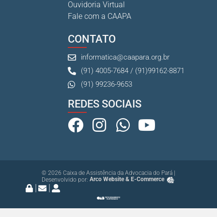
Ouvidoria Virtual
Fale com a CAAPA
CONTATO
informatica@caapara.org.br
(91) 4005-7684 / (91)99162-8871
(91) 99236-9653
REDES SOCIAIS
© 2026 Caixa de Assistência da Advocacia do Pará |
Desenvolvido por:
Arco Website & E-Commerce