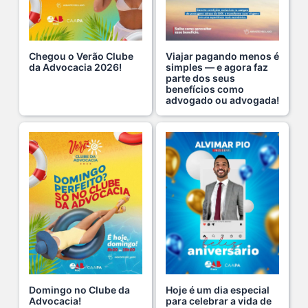
O domingo perfeito tem endereço certo: Clube da A s...
12 De Julho De 2026
Chegou o Verão Clube
Viajar pagando menos é
da Advocacia 2026!
simples — e agora faz
parte dos seus
O verão chegou, e o Clube da Advocacia está de p s...
benefícios como
10 De Julho De 2026
advogado ou advogada!
Ganhar tempo, automatizar tarefas e aumentar a pro s...
7 De Julho De 2026
Neste sábado, dia 04 de julho, o Clube da Advocac s...
3 De Julho De 2026
Cuidar da saúde mental é tão importante quanto s...
1 De Julho De 2026
Domingo no Clube da
Hoje é um dia especial
Advocacia!
para celebrar a vida de