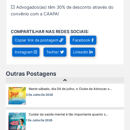
💥 Advogados(as) têm 30% de desconto através do
O domingo perfeito tem endereço certo: Clube da A s...
convênio com a CAAPA!
12 De Julho De 2026
COMPARTILHAR NAS REDES SOCIAIS:
O verão chegou, e o Clube da Advocacia está de p s...
Copiar link da postagem
Facebook
10 De Julho De 2026
Instagram
Twitter
LinkedIn
Ganhar tempo, automatizar tarefas e aumentar a pro s...
7 De Julho De 2026
Outras Postagens
Neste sábado, dia 04 de julho, o Clube da Advocac s...
3 De Julho De 2026
Cuidar da saúde mental é tão importante quanto s...
1 De Julho De 2026