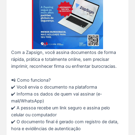
Hoje é um dia especial para celebrar a vida de qu s...
22 De Julho De 2026
Fim de semana tem endereço certo: Clube da Advoca s...
18 De Julho De 2026
Com a Zapsign, você assina documentos de forma
rápida, prática e totalmente online, sem precisar
imprimir, reconhecer firma ou enfrentar burocracias.
A saúde da mulher merece atenção especial em to s...
17 De Julho De 2026
📲 Como funciona?
✔️ Você envia o documento na plataforma
✔️ Informa os dados de quem vai assinar (e-
Na manhã de ontem, 14/07, o diretor de saúde da s...
mail/WhatsApp)
15 De Julho De 2026
✔️ A pessoa recebe um link seguro e assina pelo
celular ou computador
✔️ O documento final é gerado com registro de data,
Cuidar da mente também é cuidar da carreira.
13 De Julho De 2026
hora e evidências de autenticação