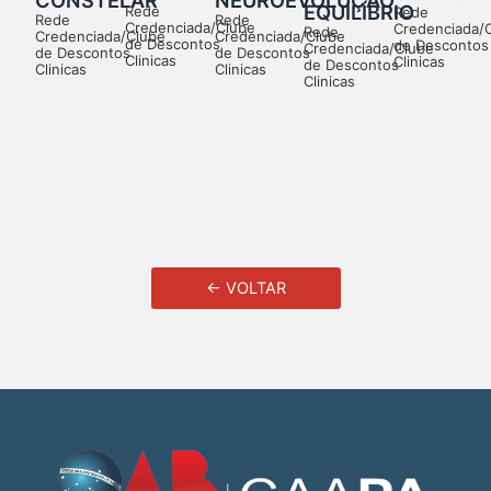
CONSTELAR
NEUROEVOLUÇÃO
EQUILÍBRIO
Rede
Rede
Rede
Rede
Credenciada/Clube
Credenciada/
Rede
Credenciada/Clube
Credenciada/Clube
de Descontos
de Descontos
Credenciada/Clube
de Descontos
de Descontos
Clinicas
Clinicas
de Descontos
Clinicas
Clinicas
Clinicas
← VOLTAR