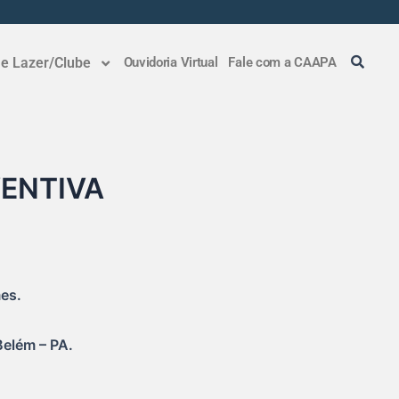
 e Lazer/Clube
Ouvidoria Virtual
Fale com a CAAPA
VENTIVA
mes.
Belém – PA.