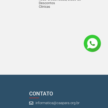
Descontos
Clinicas
CONTATO
informatica@caapara.org.br