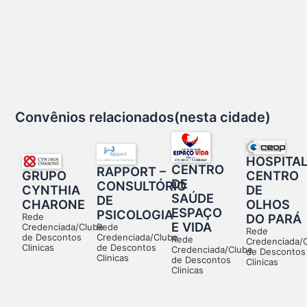
Convênios relacionados(nesta cidade)
HOSPITA
CENTRO
RAPPORT –
CENTRO
GRUPO
DE
CONSULTÓRIO
DE
CYNTHIA
SAÚDE
DE
OLHOS
CHARONE
ESPAÇO
PSICOLOGIA
DO PARÁ
Rede
E VIDA
Rede
Credenciada/Clube
Rede
Credenciada/Clube
de Descontos
Rede
Credenciada/
de Descontos
Clinicas
Credenciada/Clube
de Descontos
Clinicas
de Descontos
Clinicas
Clinicas