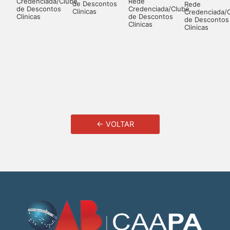
Rede
Credenciada/Clube
de Descontos
Rede
Credenciada/Clube
de Descontos
Clinicas
Credenciada/
de Descontos
Clinicas
de Descontos
Clinicas
Clinicas
← VOLTAR