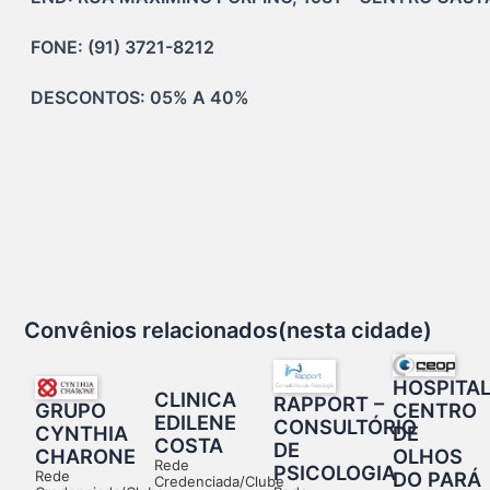
FONE: (91) 3721-8212
DESCONTOS: 05% A 40% 
Convênios relacionados(nesta cidade)
HOSPITA
CLINICA
RAPPORT –
CENTRO
GRUPO
EDILENE
CONSULTÓRIO
DE
CYNTHIA
COSTA
DE
OLHOS
CHARONE
Rede
PSICOLOGIA
DO PARÁ
Rede
Credenciada/Clube