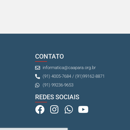
CONTATO
informatica@caapara.org.br
(91) 4005-7684 / (91)99162-8871
(91) 99236-9653
REDES SOCIAIS