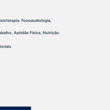
isioterapia, Fonoaudiologia,
abalho, Aptidão Física, Nutrição.
iais    