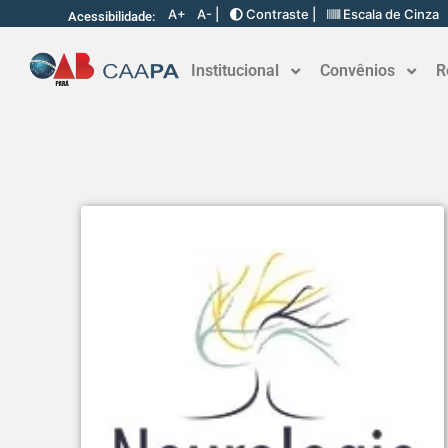
A+
A- |
Contraste |
Escala de Cinza
Acessibilidade:
Institucional
Convênios
R