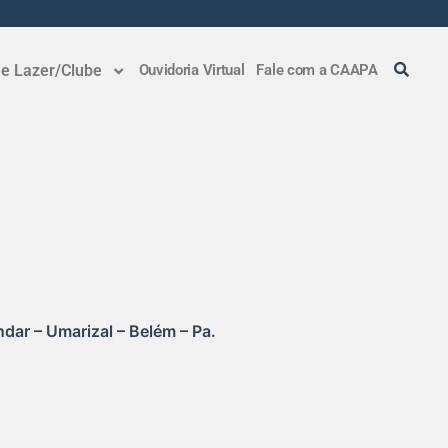
 e Lazer/Clube
Ouvidoria Virtual
Fale com a CAAPA
dar – Umarizal – Belém – Pa.