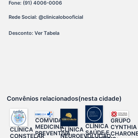
Fone: (91) 4006-0006
Rede Social: @clinicalobooficial
Desconto: Ver Tabela 
Convênios relacionados(nesta cidade)
COMVIDA –
GRUPO
CLÍNICA
MEDICINA
CYNTHIA
CLÍNICA
CLÍNICA
SAÚDE E
PREVENTIVA
CHARON
CONSTELAR
NEUROEVOLUÇÃO