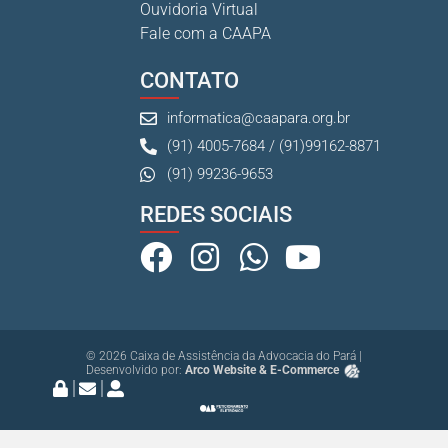
Ouvidoria Virtual
Fale com a CAAPA
CONTATO
informatica@caapara.org.br
(91) 4005-7684 / (91)99162-8871
(91) 99236-9653
REDES SOCIAIS
© 2026 Caixa de Assistência da Advocacia do Pará |
Desenvolvido por:
Arco Website & E-Commerce