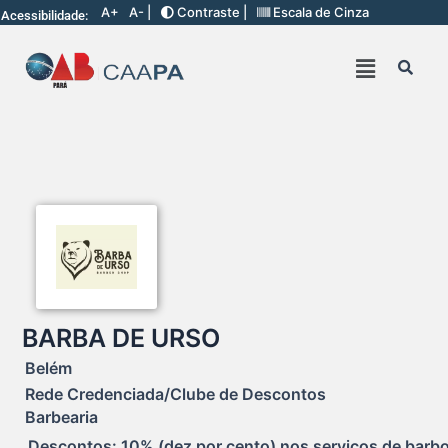
A+
A- |
Contraste |
Escala de Cinza
Acessibilidade:
BARBA DE URSO
Belém
Rede Credenciada/Clube de Descontos
Barbearia
Descontos: 10% (dez por cento) nos serviços de barbot