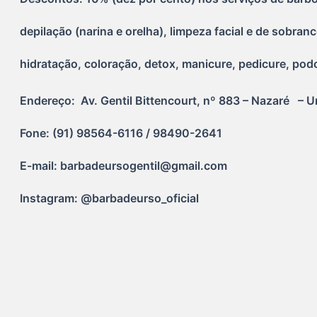
depilação (narina e orelha), limpeza facial e de sobra
hidratação, coloração, detox, manicure, pedicure, po
Endereço:  Av. Gentil Bittencourt, nº 883 – Nazaré   – U
Fone: (91) 98564-6116 / 98490-2641
E-mail: barbadeursogentil@gmail.com
Instagram: @barbadeurso_oficial