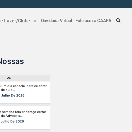
 sábado, dia 04 de julho, o
 da Advocac s...
 e Lazer/Clube
Ouvidoria Virtual
Fale com a CAAPA
Julho De 2026
go no Clube da Advocacia!
 Julho De 2026
Nossas
é um dia especial para celebrar
 de qu s...
 Julho De 2026
e semana tem endereço certo:
 da Advoca s...
 Julho De 2026
de da mulher merece atenção
al em to s...
 Julho De 2026