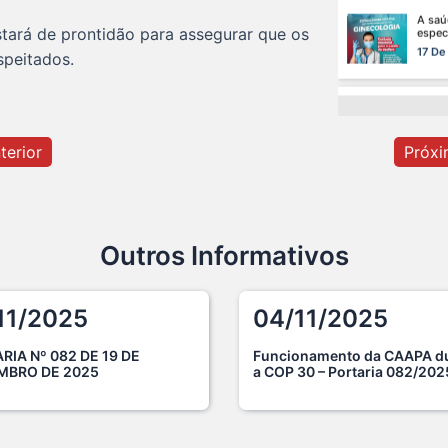
Na ma
tará de prontidão para assegurar que os
de saú
speitados.
15 De
Cuida
da car
terior
Próxi
13 De
O dom
certo:
12 De
Outros Informativos
O ver
Advoc
11/2025
04/11/2025
10 De
RIA Nº 082 DE 19 DE
Funcionamento da CAAPA d
MBRO DE 2025
a COP 30 – Portaria 082/202
Ganha
aumen
7 De 