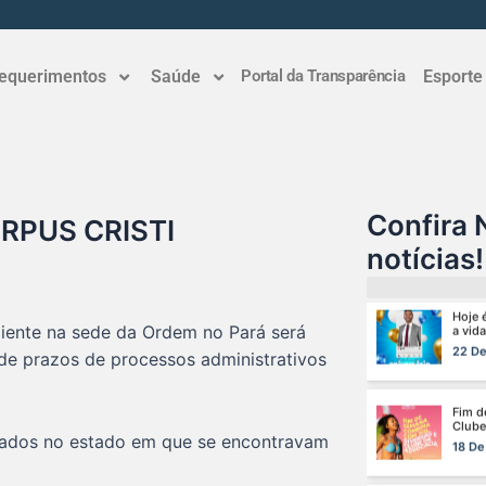
Neste
Clube
equerimentos
Saúde
Portal da Transparência
Esporte
3 De 
Domin
26 De
Confira 
RPUS CRISTI
Hoje 
a vida
notícias!
22 De
Fim d
iente na sede da Ordem no Pará será
Clube
de prazos de processos administrativos
18 De
A saú
especi
omados no estado em que se encontravam
17 De