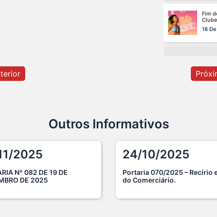
A saú
especi
17 De
Na ma
terior
Próxi
de saú
15 De
Cuida
da car
Outros Informativos
13 De
11/2025
24/10/2025
O dom
certo:
12 De
RIA Nº 082 DE 19 DE
Portaria 070/2025 – Recírio e
MBRO DE 2025
do Comerciário.
O ver
Advoc
10 De