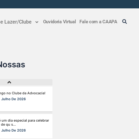
 Julho De 2026
r tempo, automatizar tarefas e
 e Lazer/Clube
Ouvidoria Virtual
Fale com a CAAPA
tar a pro s...
Julho De 2026
r pagando menos é simples —
a faz pa s...
Agosto De 2026
Nossas
go no Clube da Advocacia!
 Julho De 2026
é um dia especial para celebrar
 de qu s...
 Julho De 2026
e semana tem endereço certo:
 da Advoca s...
 Julho De 2026