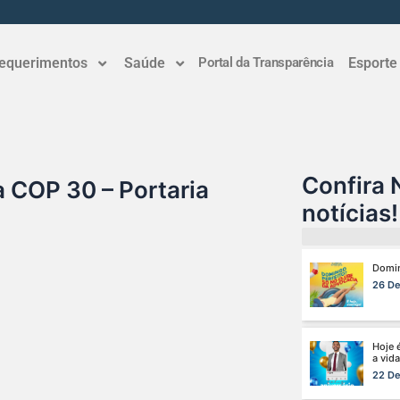
10 De
Ganha
equerimentos
Saúde
Portal da Transparência
Esporte
aumen
7 De 
Viaja
e agor
1 De 
Confira 
 COP 30 – Portaria
notícias!
Domin
26 De
Hoje 
a vida
22 De
Fim d
Clube
18 De