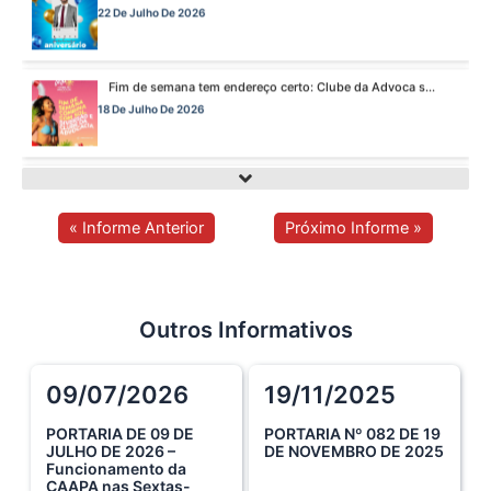
18 De Julho De 2026
A saúde da mulher merece atenção especial em to s...
17 De Julho De 2026
Na manhã de ontem, 14/07, o diretor de saúde da s...
15 De Julho De 2026
« Informe Anterior
Próximo Informe »
Cuidar da mente também é cuidar da carreira.
13 De Julho De 2026
Outros Informativos
O domingo perfeito tem endereço certo: Clube da A s...
09/07/2026
19/11/2025
12 De Julho De 2026
PORTARIA DE 09 DE
PORTARIA Nº 082 DE 19
JULHO DE 2026 –
DE NOVEMBRO DE 2025
Funcionamento da
O verão chegou, e o Clube da Advocacia está de p s...
CAAPA nas Sextas-