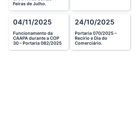
10 De Julho De 2026
Feiras de Julho.
04/11/2025
24/10/2025
Ganhar tempo, automatizar tarefas e aumentar a pro s...
7 De Julho De 2026
Funcionamento da
Portaria 070/2025 –
CAAPA durante a COP
Recírio e Dia do
30 – Portaria 082/2025
Comerciário.
Viajar pagando menos é simples — e agora faz pa s...
1 De Agosto De 2026
Domingo no Clube da Advocacia!
26 De Julho De 2026
Hoje é um dia especial para celebrar a vida de qu s...
22 De Julho De 2026
Fim de semana tem endereço certo: Clube da Advoca s...
18 De Julho De 2026