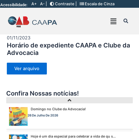
O verão chegou, e o Clube da Advocacia está de p s...
A+
A- |
Contraste |
Escala de Cinza
Acessibilidade:
10 De Julho De 2026
Ganhar tempo, automatizar tarefas e aumentar a pro s...
7 De Julho De 2026
01/11/2023
Horário de expediente CAAPA e Clube da
Advocacia
Viajar pagando menos é simples — e agora faz pa s...
1 De Agosto De 2026
Ver arquivo
Domingo no Clube da Advocacia!
26 De Julho De 2026
Confira Nossas notícias!
Hoje é um dia especial para celebrar a vida de qu s...
22 De Julho De 2026
Fim de semana tem endereço certo: Clube da Advoca s...