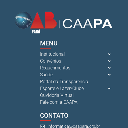
Ganhar tempo, automatizar tarefas e aumentar a pro s...
7 De Julho De 2026
MENU
Institucional
Convênios
Requerimentos
Saúde
Portal da Transparência
Esporte e Lazer/Clube
Ouvidoria Virtual
Fale com a CAAPA
CONTATO
informatica@caapara.org.br