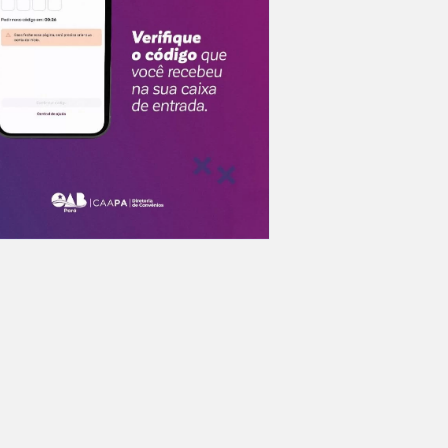
Ganha
aumen
7 De 
Neste
Clube
3 De 