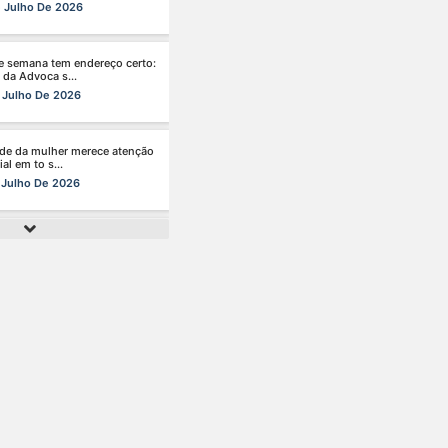
 Julho De 2026
de da mulher merece atenção
al em to s...
 Julho De 2026
nhã de ontem, 14/07, o diretor
de da s...
 Julho De 2026
r da mente também é cuidar
reira.
 Julho De 2026
ingo perfeito tem endereço
 Clube da A s...
 Julho De 2026
ão chegou, e o Clube da
acia está de p s...
 Julho De 2026