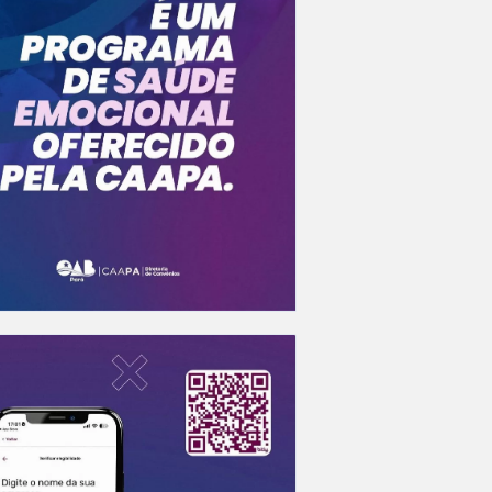
Ganha
aumen
7 De 
Neste
Clube
3 De 
Domin
26 De
Hoje 
a vida
22 De
Fim d
Clube
18 De