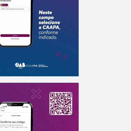
A saú
especi
17 De
Na ma
de saú
15 De
Cuida
da car
13 De
O dom
certo:
12 De
O ver
Advoc
10 De