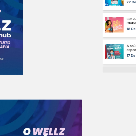
18 De
A saú
especi
17 De
Na ma
de saú
15 De
Cuida
da car
13 De
O dom
certo:
12 De
O ver
Advoc
10 De