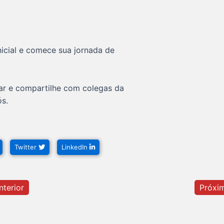
nicial e comece sua jornada de
sar e compartilhe com colegas da
s.
Twitter
LinkedIn
terior
Próxi