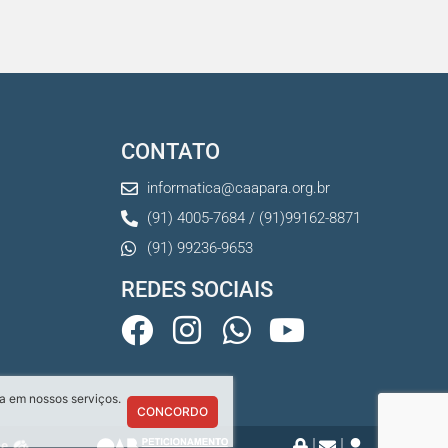
ão chegou, e o Clube da
acia está de p s...
 Julho De 2026
r tempo, automatizar tarefas e
tar a pro s...
CONTATO
Julho De 2026
informatica@caapara.org.br
(91) 4005-7684 / (91)99162-8871
(91) 99236-9653
REDES SOCIAIS
a em nossos serviços.
CONCORDO
ce