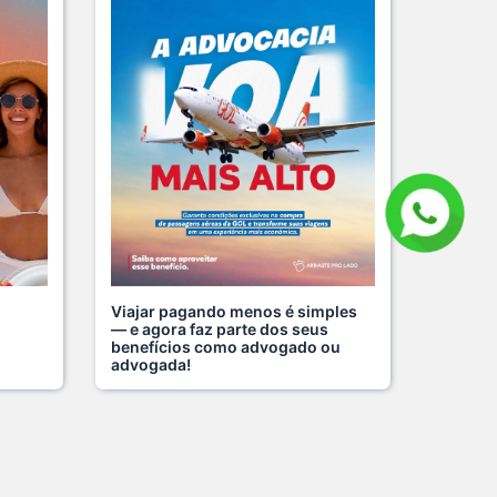
e semana tem endereço certo:
 da Advoca s...
 Julho De 2026
de da mulher merece atenção
al em to s...
 Julho De 2026
nhã de ontem, 14/07, o diretor
de da s...
 Julho De 2026
Viajar pagando menos é simples
— e agora faz parte dos seus
r da mente também é cuidar
benefícios como advogado ou
reira.
advogada!
 Julho De 2026
ingo perfeito tem endereço
 Clube da A s...
 Julho De 2026