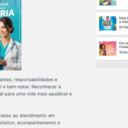
22 De
Fim d
Clube
18 De
A saú
especi
17 De
Na ma
de saú
15 De
antes, responsabilidades e
l e bem-estar. Reconhecer a
l para uma vida mais saudável e
Cuida
da car
13 De
cesso ao atendimento em
O dom
agnóstico, acompanhamento e
certo:
12 De