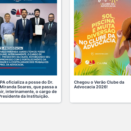
Fim d
Clube
18 De
A saú
especi
17 De
Na ma
de saú
15 De
Chegou o Verão Clube da
A oficializa a posse do Dr.
Advocacia 2026!
 Miranda Soares, que passa a
Cuida
r, interinamente, o cargo de
da car
residente da Instituição.
13 De
O dom
certo:
12 De