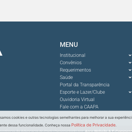
O ver
Advoc
10 De
Ganha
aumen
MENU
7 De 
Institucional
Convênios
Requerimentos
Saúde
Portal da Transparência
Esporte e Lazer/Clube
Ouvidoria Virtual
Fale com a CAAPA
samos cookies e outras tecnologias semelhantes para melhorar a sua experiênci
Política de Privacidade
 ciente dessa funcionalidade. Conheça nossa
.
sistência da Advocacia do Pará | Desenvolvido por:
Arco Website & E-Commer