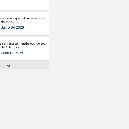
 Julho De 2026
e semana tem endereço certo:
 da Advoca s...
 Julho De 2026
de da mulher merece atenção
al em to s...
 Julho De 2026
nhã de ontem, 14/07, o diretor
de da s...
 Julho De 2026
r da mente também é cuidar
reira.
 Julho De 2026
ingo perfeito tem endereço
 Clube da A s...
 Julho De 2026