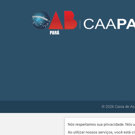
© 2026 Caixa de As
Nós respeitamos sua privacidade. Nós u
Ao utilizar nossos serviços, você está