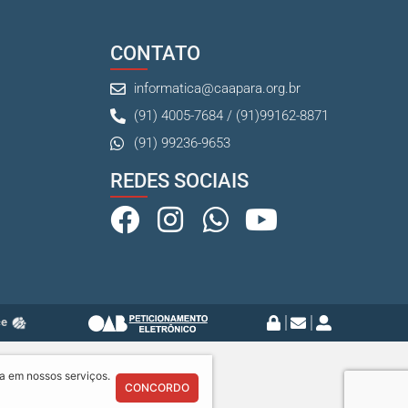
CONTATO
informatica@caapara.org.br
(91) 4005-7684 / (91)99162-8871
(91) 99236-9653
REDES SOCIAIS
ce
a em nossos serviços.
CONCORDO