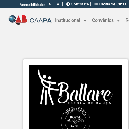
A+
A- |
Contraste |
Escala de Cinza
Acessibilidade:
Institucional
Convênios
R