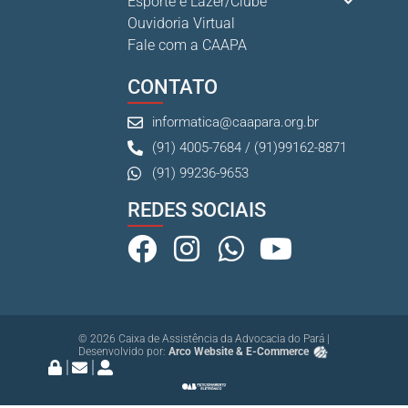
Esporte e Lazer/Clube
Ouvidoria Virtual
Fale com a CAAPA
CONTATO
informatica@caapara.org.br
(91) 4005-7684 / (91)99162-8871
(91) 99236-9653
REDES SOCIAIS
© 2026 Caixa de Assistência da Advocacia do Pará |
Desenvolvido por:
Arco Website & E-Commerce