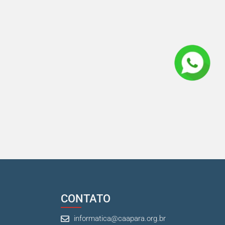
CONTATO
informatica@caapara.org.br