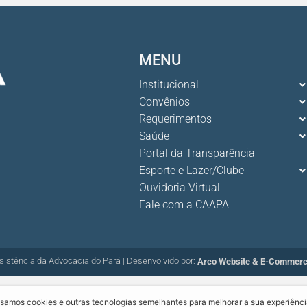
MENU
Institucional
Convênios
Requerimentos
Saúde
Portal da Transparência
Esporte e Lazer/Clube
Ouvidoria Virtual
Fale com a CAAPA
sistência da Advocacia do Pará | Desenvolvido por:
Arco Website & E-Commer
samos cookies e outras tecnologias semelhantes para melhorar a sua experiênci