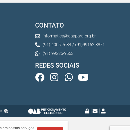
CONTATO
informatica@caapara.org.br
(91) 4005-7684 / (91)99162-8871
(91) 99236-9653
REDES SOCIAIS
ce
a em nossos serviços.