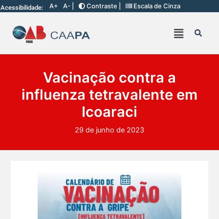
A+
A- |
Contraste |
Escala de Cinza
Acessibilidade:
Vacinação contra a
influenza tetravalente em
Icoaraci
29 de junho de 2023