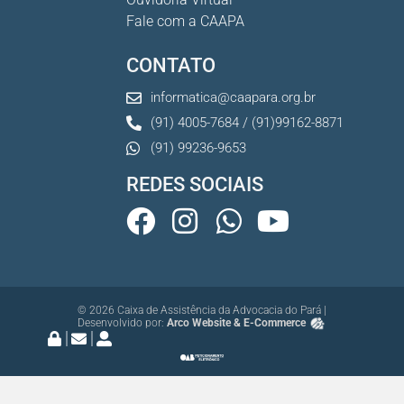
7 De Julho De 2026
Fale com a CAAPA
CONTATO
informatica@caapara.org.br
(91) 4005-7684 / (91)99162-8871
(91) 99236-9653
REDES SOCIAIS
© 2026 Caixa de Assistência da Advocacia do Pará |
Desenvolvido por:
Arco Website & E-Commerce