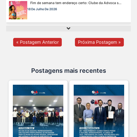
A saúde da mulher merece atenção especial em to s...
17 De Julho De 2026
Na manhã de ontem, 14/07, o diretor de saúde da s...
15 De Julho De 2026
« Postagem Anterior
Próxima Postagem »
Cuidar da mente também é cuidar da carreira.
13 De Julho De 2026
Postagens mais recentes
O domingo perfeito tem endereço certo: Clube da A s...
12 De Julho De 2026
O verão chegou, e o Clube da Advocacia está de p s...
10 De Julho De 2026