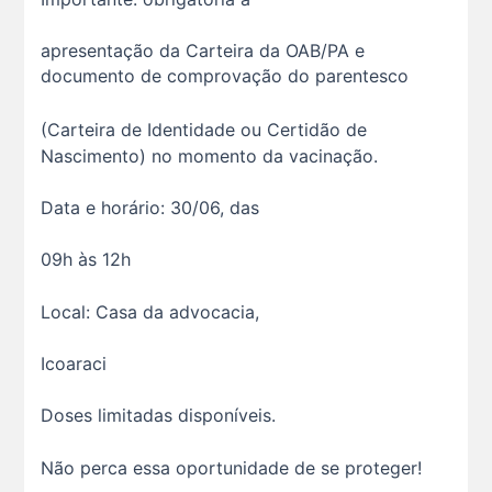
apresentação da Carteira da OAB/PA e
documento de comprovação do parentesco
(Carteira de Identidade ou Certidão de
Nascimento) no momento da vacinação.
Data e horário: 30/06, das
09h às 12h
Local: Casa da advocacia,
O domingo perfeito tem endereço certo: Clube da A s...
12 De Julho De 2026
Icoaraci
Doses limitadas disponíveis.
O verão chegou, e o Clube da Advocacia está de p s...
10 De Julho De 2026
Não perca essa oportunidade de se proteger!