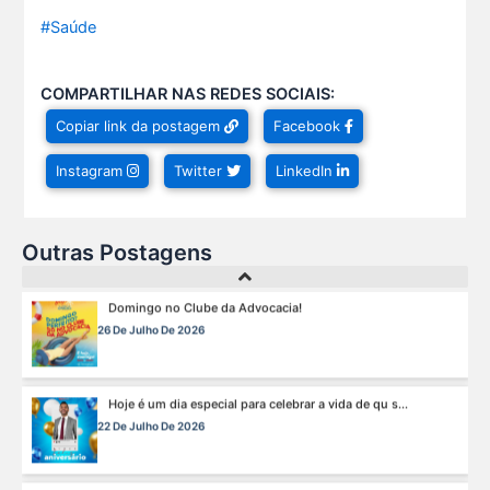
Ganhar tempo, automatizar tarefas e aumentar a pro s...
#Saúde
7 De Julho De 2026
COMPARTILHAR NAS REDES SOCIAIS:
Viajar pagando menos é simples — e agora faz pa s...
Copiar link da postagem
Facebook
1 De Agosto De 2026
Instagram
Twitter
LinkedIn
Domingo no Clube da Advocacia!
26 De Julho De 2026
Outras Postagens
Hoje é um dia especial para celebrar a vida de qu s...
22 De Julho De 2026
Fim de semana tem endereço certo: Clube da Advoca s...
18 De Julho De 2026