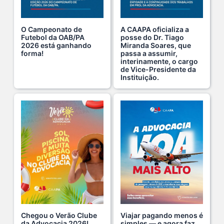
Ganhar tempo, automatizar tarefas e aumentar a pro s...
7 De Julho De 2026
O Campeonato de
A CAAPA oficializa a
Futebol da OAB/PA
posse do Dr. Tiago
2026 está ganhando
Miranda Soares, que
Viajar pagando menos é simples — e agora faz pa s...
forma!
passa a assumir,
1 De Agosto De 2026
interinamente, o cargo
de Vice-Presidente da
Instituição.
Domingo no Clube da Advocacia!
26 De Julho De 2026
Hoje é um dia especial para celebrar a vida de qu s...
22 De Julho De 2026
Fim de semana tem endereço certo: Clube da Advoca s...
18 De Julho De 2026
Chegou o Verão Clube
Viajar pagando menos é
A saúde da mulher merece atenção especial em to s...
da Advocacia 2026!
simples — e agora faz