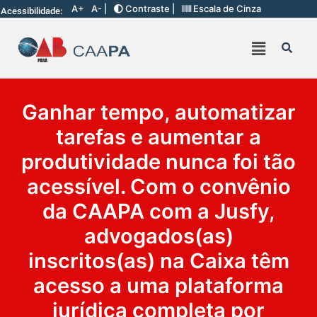
A+
A- |
Contraste |
Escala de Cinza
Acessibilidade:
Ganhar tempo, automatizar
tarefas e aumentar a
produtividade nunca foi tão
acessível. Com o convênio
da CAAPA com a Jusfy,
advogados(as)
inscritos(as) na Caixa têm
acesso a uma plataforma
jurídica completa por