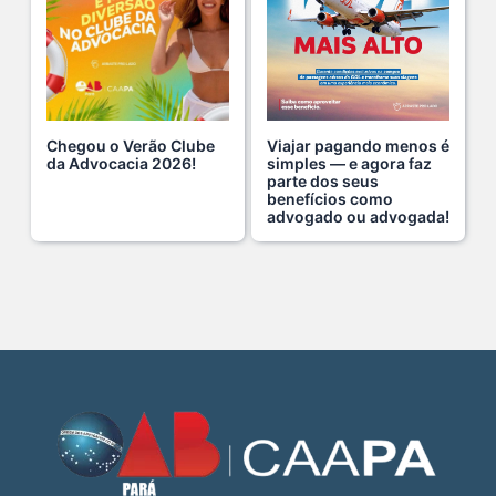
Fim de semana tem endereço certo: Clube da Advoca s...
18 De Julho De 2026
Chegou o Verão Clube
Viajar pagando menos é
A saúde da mulher merece atenção especial em to s...
da Advocacia 2026!
simples — e agora faz
parte dos seus
17 De Julho De 2026
benefícios como
advogado ou advogada!
Na manhã de ontem, 14/07, o diretor de saúde da s...
15 De Julho De 2026
Cuidar da mente também é cuidar da carreira.
13 De Julho De 2026
O domingo perfeito tem endereço certo: Clube da A s...
12 De Julho De 2026