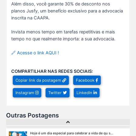
Além disso, você garante 30% de desconto nos
12 De Julho De 2026
planos Jusfy, um benefício exclusivo para a advocacia
inscrita na CAAPA.
O verão chegou, e o Clube da Advocacia está de p s...
10 De Julho De 2026
Invista menos tempo em tarefas repetitivas e mais
tempo no que realmente importa: a sua advocacia.
Ganhar tempo, automatizar tarefas e aumentar a pro s...
🔗 Acesse o link AQUI !
7 De Julho De 2026
COMPARTILHAR NAS REDES SOCIAIS:
Viajar pagando menos é simples — e agora faz pa s...
Copiar link da postagem
Facebook
1 De Agosto De 2026
Instagram
Twitter
LinkedIn
Domingo no Clube da Advocacia!
26 De Julho De 2026
Outras Postagens
Hoje é um dia especial para celebrar a vida de qu s...