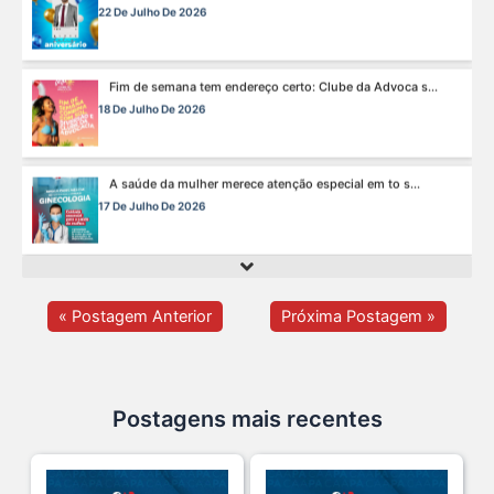
22 De Julho De 2026
Fim de semana tem endereço certo: Clube da Advoca s...
18 De Julho De 2026
A saúde da mulher merece atenção especial em to s...
17 De Julho De 2026
Na manhã de ontem, 14/07, o diretor de saúde da s...
15 De Julho De 2026
« Postagem Anterior
Próxima Postagem »
Cuidar da mente também é cuidar da carreira.
13 De Julho De 2026
Postagens mais recentes
O domingo perfeito tem endereço certo: Clube da A s...
12 De Julho De 2026