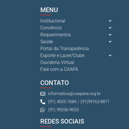
MENU
O verão chegou, e o Clube da Advocacia está de p s...
10 De Julho De 2026
Institucional
Convênios
Requerimentos
Ganhar tempo, automatizar tarefas e aumentar a pro s...
Saúde
7 De Julho De 2026
Portal da Transparência
Esporte e Lazer/Clube
Ouvidoria Virtual
Fale com a CAAPA
CONTATO
informatica@caapara.org.br
(91) 4005-7684 / (91)99162-8871
(91) 99236-9653
REDES SOCIAIS