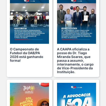
O verão chegou, e o Clube da Advocacia está de p s...
10 De Julho De 2026
Ganhar tempo, automatizar tarefas e aumentar a pro s...
7 De Julho De 2026
O Campeonato de
A CAAPA oficializa a
Futebol da OAB/PA
posse do Dr. Tiago
2026 está ganhando
Miranda Soares, que
Viajar pagando menos é simples — e agora faz pa s...
forma!
passa a assumir,
1 De Agosto De 2026
interinamente, o cargo
de Vice-Presidente da
Instituição.
Domingo no Clube da Advocacia!
26 De Julho De 2026
Hoje é um dia especial para celebrar a vida de qu s...
22 De Julho De 2026