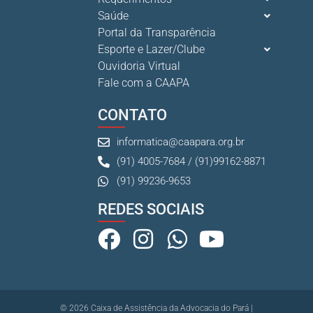
10 De Julho De 2026
Saúde
Portal da Transparência
Esporte e Lazer/Clube
Ganhar tempo, automatizar tarefas e aumentar a pro s...
Ouvidoria Virtual
7 De Julho De 2026
Fale com a CAAPA
CONTATO
informatica@caapara.org.br
(91) 4005-7684 / (91)99162-8871
(91) 99236-9653
REDES SOCIAIS
© 2026 Caixa de Assistência da Advocacia do Pará |