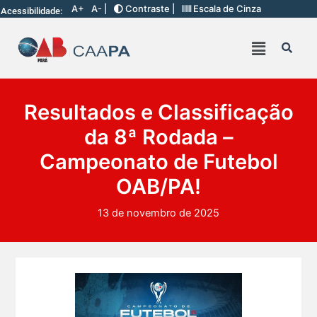
A+
A- |
Contraste |
Escala de Cinza
Acessibilidade:
Resultados e Classificação
da 8ª Rodada –
Campeonato de Futebol
OAB/PA!
13 de novembro de 2025