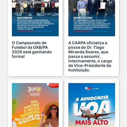
O verão chegou, e o Clube da Advocacia está de p s...
10 De Julho De 2026
Ganhar tempo, automatizar tarefas e aumentar a pro s...
7 De Julho De 2026
O Campeonato de
A CAAPA oficializa a
Futebol da OAB/PA
posse do Dr. Tiago
2026 está ganhando
Miranda Soares, que
Viajar pagando menos é simples — e agora faz pa s...
forma!
passa a assumir,
1 De Agosto De 2026
interinamente, o cargo
de Vice-Presidente da
Instituição.
Domingo no Clube da Advocacia!
26 De Julho De 2026
Hoje é um dia especial para celebrar a vida de qu s...
22 De Julho De 2026
Fim de semana tem endereço certo: Clube da Advoca s...