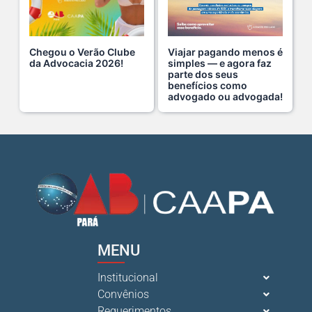
18 De Julho De 2026
Chegou o Verão Clube
Viajar pagando menos é
A saúde da mulher merece atenção especial em to s...
da Advocacia 2026!
simples — e agora faz
parte dos seus
17 De Julho De 2026
benefícios como
advogado ou advogada!
Na manhã de ontem, 14/07, o diretor de saúde da s...
15 De Julho De 2026
Cuidar da mente também é cuidar da carreira.
13 De Julho De 2026
O domingo perfeito tem endereço certo: Clube da A s...
MENU
12 De Julho De 2026
Institucional
Convênios
O verão chegou, e o Clube da Advocacia está de p s...
Requerimentos