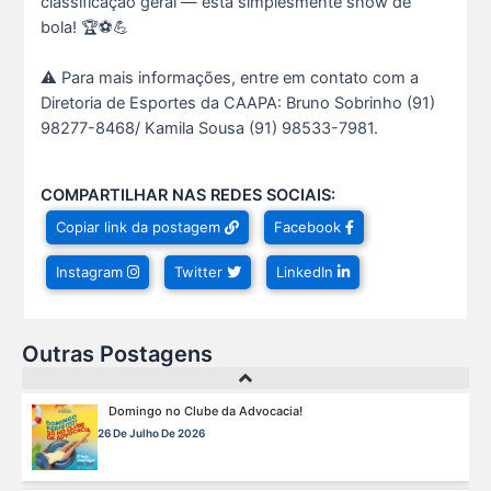
classificação geral — está simplesmente show de
bola! 🏆⚽💪
O verão chegou, e o Clube da Advocacia está de p s...
10 De Julho De 2026
⚠️ Para mais informações, entre em contato com a
Diretoria de Esportes da CAAPA: Bruno Sobrinho (91)
Ganhar tempo, automatizar tarefas e aumentar a pro s...
98277-8468/ Kamila Sousa (91) 98533-7981.
7 De Julho De 2026
COMPARTILHAR NAS REDES SOCIAIS:
Viajar pagando menos é simples — e agora faz pa s...
Copiar link da postagem
Facebook
1 De Agosto De 2026
Instagram
Twitter
LinkedIn
Domingo no Clube da Advocacia!
26 De Julho De 2026
Outras Postagens
Hoje é um dia especial para celebrar a vida de qu s...
22 De Julho De 2026