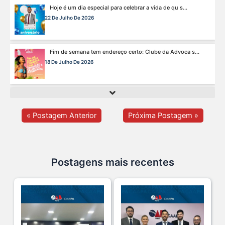
Fim de semana tem endereço certo: Clube da Advoca s...
18 De Julho De 2026
A saúde da mulher merece atenção especial em to s...
17 De Julho De 2026
Na manhã de ontem, 14/07, o diretor de saúde da s...
15 De Julho De 2026
« Postagem Anterior
Próxima Postagem »
Cuidar da mente também é cuidar da carreira.
13 De Julho De 2026
Postagens mais recentes
O domingo perfeito tem endereço certo: Clube da A s...
12 De Julho De 2026