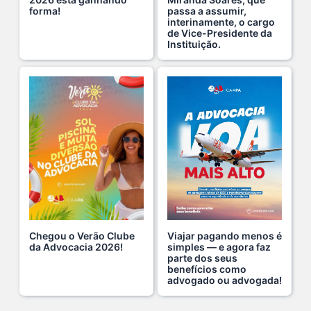
forma!
passa a assumir,
1 De Agosto De 2026
interinamente, o cargo
de Vice-Presidente da
Instituição.
Domingo no Clube da Advocacia!
26 De Julho De 2026
Hoje é um dia especial para celebrar a vida de qu s...
22 De Julho De 2026
Fim de semana tem endereço certo: Clube da Advoca s...
18 De Julho De 2026
Chegou o Verão Clube
Viajar pagando menos é
A saúde da mulher merece atenção especial em to s...
da Advocacia 2026!
simples — e agora faz
parte dos seus
17 De Julho De 2026
benefícios como
advogado ou advogada!
Na manhã de ontem, 14/07, o diretor de saúde da s...