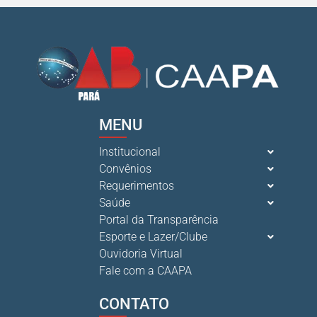
15 De Julho De 2026
Cuidar da mente também é cuidar da carreira.
13 De Julho De 2026
O domingo perfeito tem endereço certo: Clube da A s...
MENU
12 De Julho De 2026
Institucional
Convênios
O verão chegou, e o Clube da Advocacia está de p s...
Requerimentos
10 De Julho De 2026
Saúde
Portal da Transparência
Esporte e Lazer/Clube
Ganhar tempo, automatizar tarefas e aumentar a pro s...
Ouvidoria Virtual
7 De Julho De 2026
Fale com a CAAPA
CONTATO