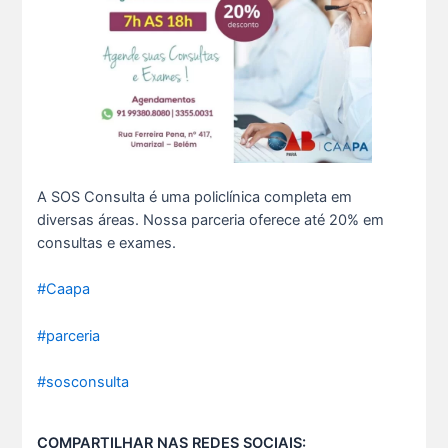
A SOS Consulta é uma policlínica completa em
O domingo perfeito tem endereço certo: Clube da A s...
diversas áreas. Nossa parceria oferece até 20% em
12 De Julho De 2026
consultas e exames.
#Caapa
O verão chegou, e o Clube da Advocacia está de p s...
10 De Julho De 2026
#parceria
Ganhar tempo, automatizar tarefas e aumentar a pro s...
#sosconsulta
7 De Julho De 2026
COMPARTILHAR NAS REDES SOCIAIS: