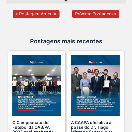
Na manhã de ontem, 14/07, o diretor de saúde da s...
15 De Julho De 2026
« Postagem Anterior
Próxima Postagem »
Cuidar da mente também é cuidar da carreira.
13 De Julho De 2026
Postagens mais recentes
O domingo perfeito tem endereço certo: Clube da A s...
12 De Julho De 2026
O verão chegou, e o Clube da Advocacia está de p s...
10 De Julho De 2026
Ganhar tempo, automatizar tarefas e aumentar a pro s...
7 De Julho De 2026
O Campeonato de
A CAAPA oficializa a
Futebol da OAB/PA
posse do Dr. Tiago
2026 está ganhando
Miranda Soares, que
Viajar pagando menos é simples — e agora faz pa s...