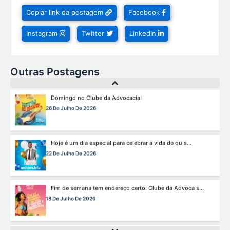
Viajar pagando menos é simples — e agora faz pa s...
Copiar link da postagem
Facebook
1 De Agosto De 2026
Instagram
Twitter
LinkedIn
Domingo no Clube da Advocacia!
26 De Julho De 2026
Outras Postagens
Hoje é um dia especial para celebrar a vida de qu s...
22 De Julho De 2026
Fim de semana tem endereço certo: Clube da Advoca s...
18 De Julho De 2026
A saúde da mulher merece atenção especial em to s...
17 De Julho De 2026