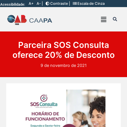
A+
A- |
Contraste |
Escala de Cinza
Acessibilidade:
Parceira SOS Consulta
oferece 20% de Desconto
9 de novembro de 2021