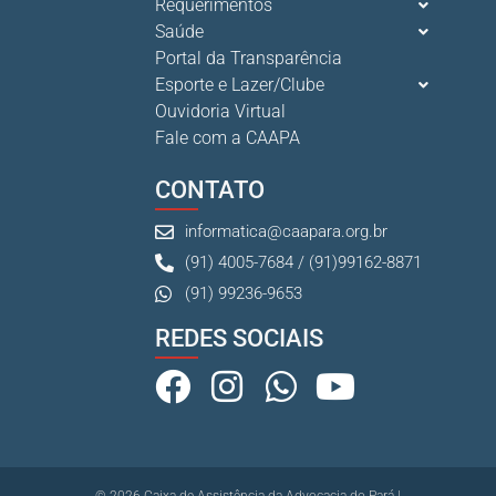
Requerimentos
Neste sábado, dia 04 de julho, o Clube da Advocac s...
Saúde
3 De Julho De 2026
Portal da Transparência
Esporte e Lazer/Clube
Ouvidoria Virtual
Cuidar da saúde mental é tão importante quanto s...
Fale com a CAAPA
1 De Julho De 2026
CONTATO
informatica@caapara.org.br
(91) 4005-7684 / (91)99162-8871
(91) 99236-9653
REDES SOCIAIS
© 2026 Caixa de Assistência da Advocacia do Pará |