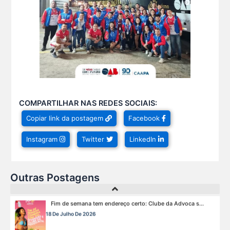
Neste sábado, dia 04 de julho, o Clube da Advocac s...
3 De Julho De 2026
Cuidar da saúde mental é tão importante quanto s...
1 De Julho De 2026
COMPARTILHAR NAS REDES SOCIAIS:
Hoje é um dia especial para celebrar a vida de qu s...
Copiar link da postagem
Facebook
22 De Julho De 2026
Instagram
Twitter
LinkedIn
Fim de semana tem endereço certo: Clube da Advoca s...
18 De Julho De 2026
Outras Postagens
A saúde da mulher merece atenção especial em to s...
17 De Julho De 2026