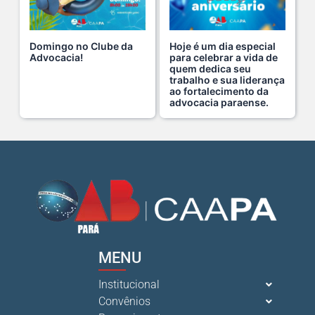
Na manhã de ontem, 14/07, o diretor de saúde da s...
15 De Julho De 2026
Domingo no Clube da
Hoje é um dia especial
Advocacia!
para celebrar a vida de
quem dedica seu
Cuidar da mente também é cuidar da carreira.
trabalho e sua liderança
ao fortalecimento da
13 De Julho De 2026
advocacia paraense.
O domingo perfeito tem endereço certo: Clube da A s...
12 De Julho De 2026
O verão chegou, e o Clube da Advocacia está de p s...
10 De Julho De 2026
MENU
Ganhar tempo, automatizar tarefas e aumentar a pro s...
7 De Julho De 2026
Institucional
Convênios