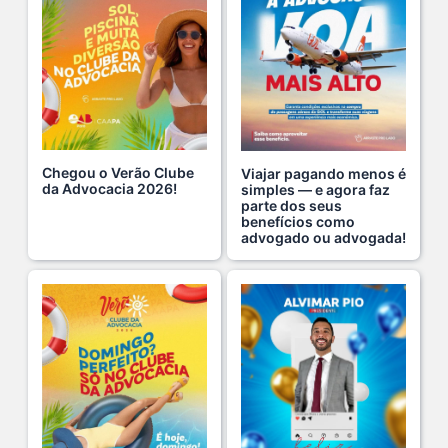
Neste sábado, dia 04 de julho, o Clube da Advocac s...
3 De Julho De 2026
Cuidar da saúde mental é tão importante quanto s...
1 De Julho De 2026
Chegou o Verão Clube
Viajar pagando menos é
da Advocacia 2026!
simples — e agora faz
parte dos seus
Hoje é um dia especial para celebrar a vida de qu s...
benefícios como
22 De Julho De 2026
advogado ou advogada!
Fim de semana tem endereço certo: Clube da Advoca s...
18 De Julho De 2026
A saúde da mulher merece atenção especial em to s...
17 De Julho De 2026