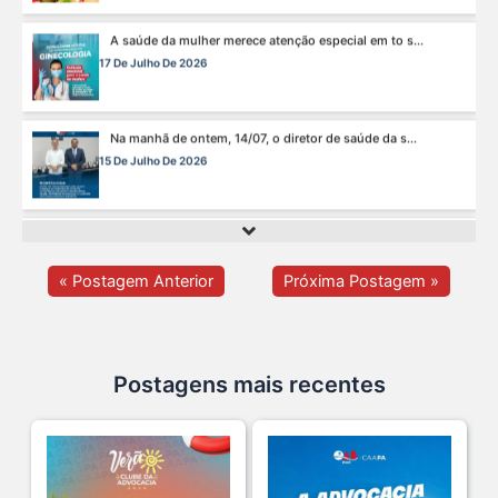
Na manhã de ontem, 14/07, o diretor de saúde da s...
15 De Julho De 2026
Cuidar da mente também é cuidar da carreira.
13 De Julho De 2026
O domingo perfeito tem endereço certo: Clube da A s...
12 De Julho De 2026
« Postagem Anterior
Próxima Postagem »
O verão chegou, e o Clube da Advocacia está de p s...
10 De Julho De 2026
Postagens mais recentes
Ganhar tempo, automatizar tarefas e aumentar a pro s...
7 De Julho De 2026