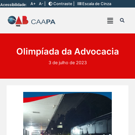
A+
A- |
Contraste |
Escala de Cinza
Acessibilidade:
Olimpíada da Advocacia
3 de julho de 2023
Ganhar tempo, automatizar tarefas e aumentar a pro s...
7 De Julho De 2026