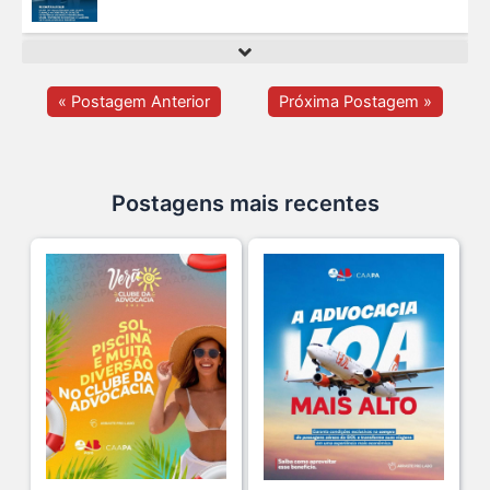
O domingo perfeito tem endereço certo: Clube da A s...
12 De Julho De 2026
« Postagem Anterior
Próxima Postagem »
O verão chegou, e o Clube da Advocacia está de p s...
10 De Julho De 2026
Postagens mais recentes
Ganhar tempo, automatizar tarefas e aumentar a pro s...
7 De Julho De 2026
Neste sábado, dia 04 de julho, o Clube da Advocac s...
3 De Julho De 2026
Cuidar da saúde mental é tão importante quanto s...
1 De Julho De 2026