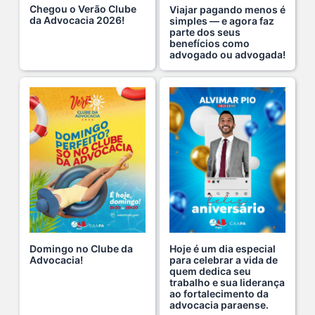
Chegou o Verão Clube
Viajar pagando menos é
da Advocacia 2026!
simples — e agora faz
parte dos seus
Hoje é um dia especial para celebrar a vida de qu s...
benefícios como
22 De Julho De 2026
advogado ou advogada!
Fim de semana tem endereço certo: Clube da Advoca s...
18 De Julho De 2026
A saúde da mulher merece atenção especial em to s...
17 De Julho De 2026
Na manhã de ontem, 14/07, o diretor de saúde da s...
15 De Julho De 2026
Domingo no Clube da
Hoje é um dia especial
Advocacia!
para celebrar a vida de
quem dedica seu
Cuidar da mente também é cuidar da carreira.
trabalho e sua liderança
ao fortalecimento da
13 De Julho De 2026
advocacia paraense.