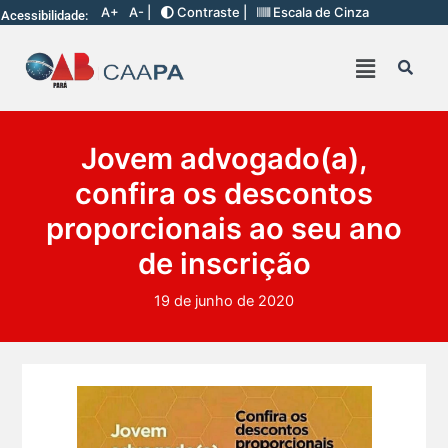
A+
A- |
Contraste |
Escala de Cinza
Acessibilidade:
Jovem advogado(a),
confira os descontos
proporcionais ao seu ano
de inscrição
19 de junho de 2020