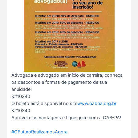
Advogada e advogado em início de carreira, conheça
Ganhar tempo, automatizar tarefas e aumentar a pro s...
os descontos e formas de pagamento de sua
7 De Julho De 2026
anuidade!
&#10240
Neste sábado, dia 04 de julho, o Clube da Advocac s...
O boleto está disponível no site
www.oabpa.org.br
3 De Julho De 2026
&#10240
Aproveite as vantagens e fique quite com a OAB-PA!
Cuidar da saúde mental é tão importante quanto s...
#OFuturoRealizamosAgora
1 De Julho De 2026