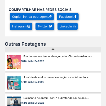
COMPARTILHAR NAS REDES SOCIAIS:
Hoje é um dia especial para celebrar a vida de qu s...
Copiar link da postagem
Facebook
22 De Julho De 2026
Instagram
Twitter
LinkedIn
Fim de semana tem endereço certo: Clube da Advoca s...
18 De Julho De 2026
Outras Postagens
A saúde da mulher merece atenção especial em to s...
17 De Julho De 2026
Na manhã de ontem, 14/07, o diretor de saúde da s...
15 De Julho De 2026
Cuidar da mente também é cuidar da carreira.
13 De Julho De 2026