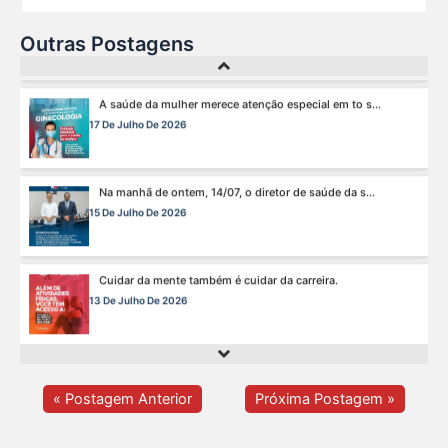
Fim de semana tem endereço certo: Clube da Advoca s...
18 De Julho De 2026
Outras Postagens
A saúde da mulher merece atenção especial em to s...
17 De Julho De 2026
Na manhã de ontem, 14/07, o diretor de saúde da s...
15 De Julho De 2026
Cuidar da mente também é cuidar da carreira.
13 De Julho De 2026
O domingo perfeito tem endereço certo: Clube da A s...
12 De Julho De 2026
« Postagem Anterior
Próxima Postagem »
O verão chegou, e o Clube da Advocacia está de p s...