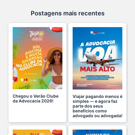
10 De Julho De 2026
Postagens mais recentes
Ganhar tempo, automatizar tarefas e aumentar a pro s...
7 De Julho De 2026
Neste sábado, dia 04 de julho, o Clube da Advocac s...
3 De Julho De 2026
Cuidar da saúde mental é tão importante quanto s...
1 De Julho De 2026
Chegou o Verão Clube
Viajar pagando menos é
da Advocacia 2026!
simples — e agora faz
parte dos seus
Hoje é um dia especial para celebrar a vida de qu s...
benefícios como
22 De Julho De 2026
advogado ou advogada!
Fim de semana tem endereço certo: Clube da Advoca s...