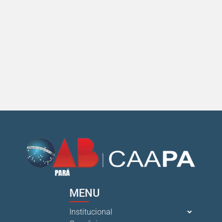
10 De Julho De 2026
Ganhar tempo, automatizar tarefas e aumentar a pro s...
7 De Julho De 2026
Neste sábado, dia 04 de julho, o Clube da Advocac s...
3 De Julho De 2026
Cuidar da saúde mental é tão importante quanto s...
1 De Julho De 2026
MENU
Institucional