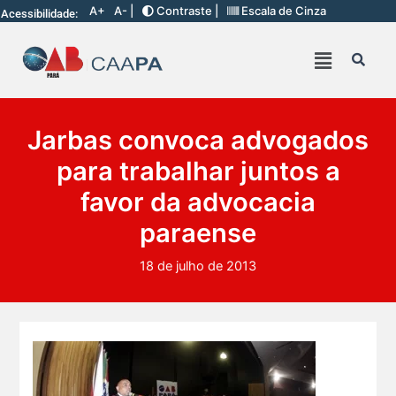
A+
A- |
Contraste |
Escala de Cinza
Acessibilidade:
Jarbas convoca advogados
para trabalhar juntos a
favor da advocacia
paraense
18 de julho de 2013