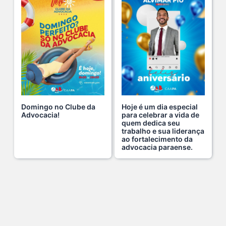
18 De Julho De 2026
A saúde da mulher merece atenção especial em to s...
17 De Julho De 2026
Na manhã de ontem, 14/07, o diretor de saúde da s...
15 De Julho De 2026
Domingo no Clube da
Hoje é um dia especial
Advocacia!
para celebrar a vida de
quem dedica seu
Cuidar da mente também é cuidar da carreira.
trabalho e sua liderança
ao fortalecimento da
13 De Julho De 2026
advocacia paraense.
O domingo perfeito tem endereço certo: Clube da A s...
12 De Julho De 2026
O verão chegou, e o Clube da Advocacia está de p s...