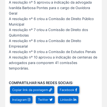
A resolução nº 5 aprovou a indicação da advogada
Ivanilda Barbosa Pontes para o cargo de Ouvidora
Geral
A resolução nº 6 criou a Comissão de Direito Público
Municipal
Ganhar tempo, automatizar tarefas e aumentar a pro s...
A resolução nº 7 criou a Comissão de Direito dos
7 De Julho De 2026
Quilombolas
A resolução nº 8 criou a Comissão de Direito
Neste sábado, dia 04 de julho, o Clube da Advocac s...
Empresarial
3 De Julho De 2026
A resolução nº 9 criou a Comissão de Estudos Penais
A resolução nº 10 aprovou a indicação de centenas de
advogados para comporem 41 comissões
Cuidar da saúde mental é tão importante quanto s...
temporárias.
1 De Julho De 2026
COMPARTILHAR NAS REDES SOCIAIS:
Hoje é um dia especial para celebrar a vida de qu s...
Copiar link da postagem
Facebook
22 De Julho De 2026
Instagram
Twitter
LinkedIn