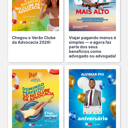
3 De Julho De 2026
Cuidar da saúde mental é tão importante quanto s...
1 De Julho De 2026
Chegou o Verão Clube
Viajar pagando menos é
da Advocacia 2026!
simples — e agora faz
parte dos seus
Hoje é um dia especial para celebrar a vida de qu s...
benefícios como
22 De Julho De 2026
advogado ou advogada!
Fim de semana tem endereço certo: Clube da Advoca s...
18 De Julho De 2026
A saúde da mulher merece atenção especial em to s...
17 De Julho De 2026
Na manhã de ontem, 14/07, o diretor de saúde da s...
15 De Julho De 2026