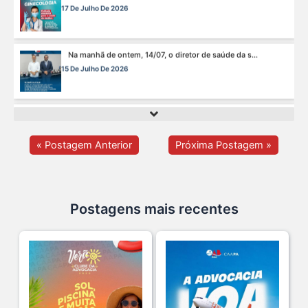
15 De Julho De 2026
Cuidar da mente também é cuidar da carreira.
13 De Julho De 2026
O domingo perfeito tem endereço certo: Clube da A s...
12 De Julho De 2026
« Postagem Anterior
Próxima Postagem »
O verão chegou, e o Clube da Advocacia está de p s...
10 De Julho De 2026
Postagens mais recentes
Ganhar tempo, automatizar tarefas e aumentar a pro s...
7 De Julho De 2026
Neste sábado, dia 04 de julho, o Clube da Advocac s...