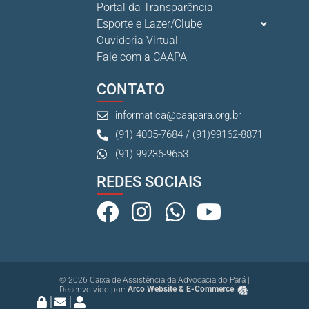
Portal da Transparência
Esporte e Lazer/Clube
Ouvidoria Virtual
Cuidar da saúde mental é tão importante quanto s...
Fale com a CAAPA
1 De Julho De 2026
CONTATO
informatica@caapara.org.br
(91) 4005-7684 / (91)99162-8871
(91) 99236-9653
REDES SOCIAIS
© 2026 Caixa de Assistência da Advocacia do Pará |
Desenvolvido por:
Arco Website & E-Commerce