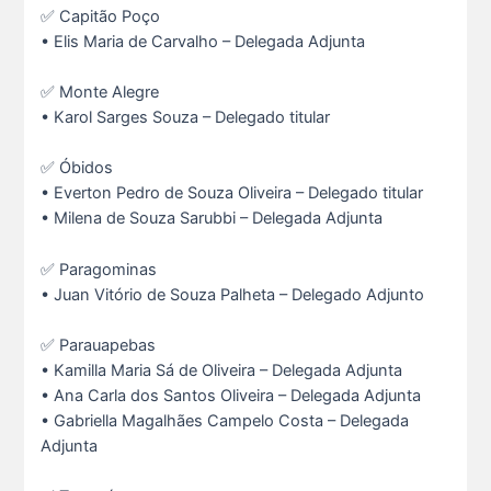
✅ Capitão Poço
• Elis Maria de Carvalho – Delegada Adjunta
✅ Monte Alegre
• Karol Sarges Souza – Delegado titular
✅ Óbidos
• Everton Pedro de Souza Oliveira – Delegado titular
• Milena de Souza Sarubbi – Delegada Adjunta
✅ Paragominas
• Juan Vitório de Souza Palheta – Delegado Adjunto
✅ Parauapebas
• Kamilla Maria Sá de Oliveira – Delegada Adjunta
• Ana Carla dos Santos Oliveira – Delegada Adjunta
Ganhar tempo, automatizar tarefas e aumentar a pro s...
• Gabriella Magalhães Campelo Costa – Delegada
7 De Julho De 2026
Adjunta