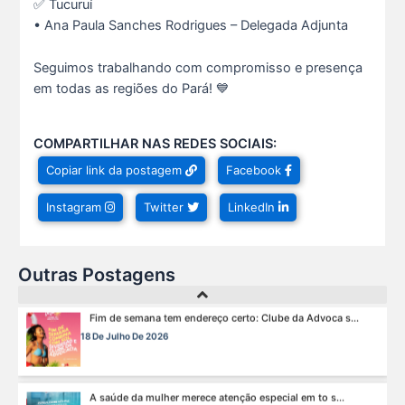
✅ Tucuruí
Neste sábado, dia 04 de julho, o Clube da Advocac s...
3 De Julho De 2026
• Ana Paula Sanches Rodrigues – Delegada Adjunta
Seguimos trabalhando com compromisso e presença
Cuidar da saúde mental é tão importante quanto s...
em todas as regiões do Pará! 💙
1 De Julho De 2026
COMPARTILHAR NAS REDES SOCIAIS:
Hoje é um dia especial para celebrar a vida de qu s...
Copiar link da postagem
Facebook
22 De Julho De 2026
Instagram
Twitter
LinkedIn
Fim de semana tem endereço certo: Clube da Advoca s...
18 De Julho De 2026
Outras Postagens
A saúde da mulher merece atenção especial em to s...
17 De Julho De 2026
Na manhã de ontem, 14/07, o diretor de saúde da s...