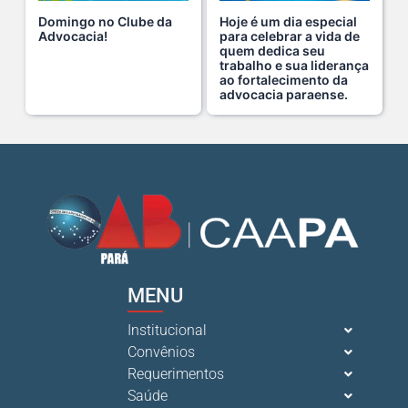
Domingo no Clube da
Hoje é um dia especial
Advocacia!
para celebrar a vida de
quem dedica seu
Cuidar da mente também é cuidar da carreira.
trabalho e sua liderança
ao fortalecimento da
13 De Julho De 2026
advocacia paraense.
O domingo perfeito tem endereço certo: Clube da A s...
12 De Julho De 2026
O verão chegou, e o Clube da Advocacia está de p s...
10 De Julho De 2026
MENU
Ganhar tempo, automatizar tarefas e aumentar a pro s...
7 De Julho De 2026
Institucional
Convênios
Requerimentos
Neste sábado, dia 04 de julho, o Clube da Advocac s...
Saúde
3 De Julho De 2026