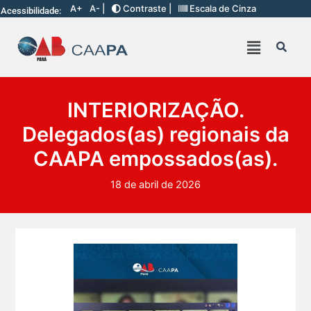
A+
A- |
Contraste |
Escala de Cinza
Acessibilidade:
INTERIORIZAÇÃO.
Delegados(as) regionais da
CAAPA empossados(as).
18 de abril de 2026