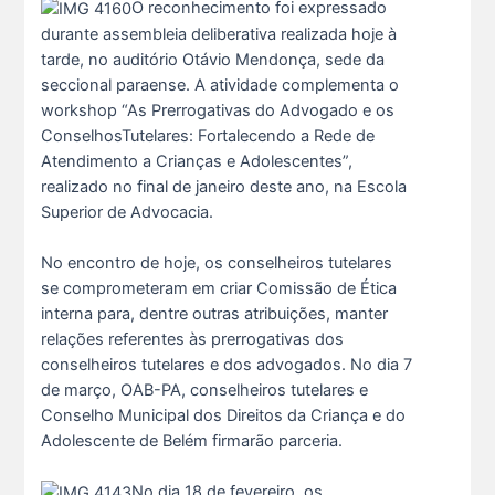
O reconhecimento foi expressado
durante assembleia deliberativa realizada hoje à
tarde, no auditório Otávio Mendonça, sede da
seccional paraense. A atividade complementa o
workshop “As Prerrogativas do Advogado e os
ConselhosTutelares: Fortalecendo a Rede de
Atendimento a Crianças e Adolescentes”,
realizado no final de janeiro deste ano, na Escola
Superior de Advocacia.
No encontro de hoje, os conselheiros tutelares
se comprometeram em criar Comissão de Ética
interna para, dentre outras atribuições, manter
relações referentes às prerrogativas dos
A saúde da mulher merece atenção especial em to s...
conselheiros tutelares e dos advogados. No dia 7
17 De Julho De 2026
de março, OAB-PA, conselheiros tutelares e
Conselho Municipal dos Direitos da Criança e do
Adolescente de Belém firmarão parceria.
Na manhã de ontem, 14/07, o diretor de saúde da s...
15 De Julho De 2026
No dia 18 de fevereiro, os