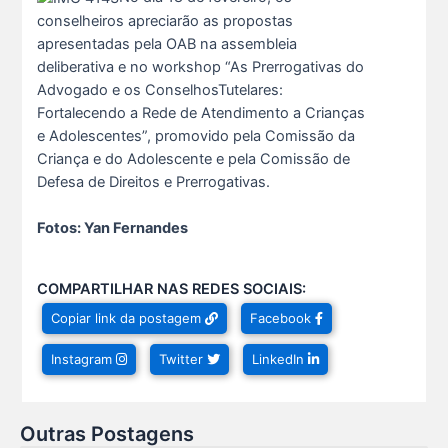
conselheiros apreciarão as propostas
apresentadas pela OAB na assembleia
Cuidar da mente também é cuidar da carreira.
deliberativa e no workshop “As Prerrogativas do
13 De Julho De 2026
Advogado e os ConselhosTutelares:
Fortalecendo a Rede de Atendimento a Crianças
e Adolescentes”, promovido pela Comissão da
Cuidar da própria saúde é investir em uma rotin s...
7 De Agosto De 2026
Criança e do Adolescente e pela Comissão de
Defesa de Direitos e Prerrogativas.
A CAAPA oficializa a posse do Dr. Tiago Miranda So s...
Fotos: Yan Fernandes
6 De Agosto De 2026
COMPARTILHAR NAS REDES SOCIAIS:
Chegou o Verão Clube da Advocacia 2026!
Copiar link da postagem
Facebook
1 De Agosto De 2026
Instagram
Twitter
LinkedIn
Viajar pagando menos é simples — e agora faz pa s...
1 De Agosto De 2026
Outras Postagens