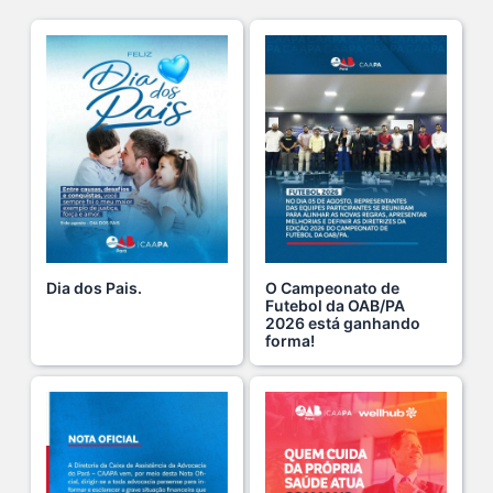
Cuidar da mente também é cuidar da carreira.
13 De Julho De 2026
Cuidar da própria saúde é investir em uma rotin s...
7 De Agosto De 2026
A CAAPA oficializa a posse do Dr. Tiago Miranda So s...
6 De Agosto De 2026
Dia dos Pais.
O Campeonato de
Futebol da OAB/PA
2026 está ganhando
Chegou o Verão Clube da Advocacia 2026!
forma!
1 De Agosto De 2026
Viajar pagando menos é simples — e agora faz pa s...
1 De Agosto De 2026