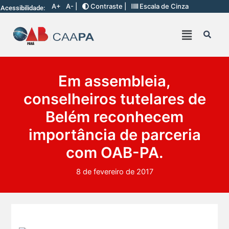
A+
A- |
Contraste |
Escala de Cinza
Acessibilidade:
Em assembleia,
conselheiros tutelares de
Belém reconhecem
importância de parceria
com OAB-PA.
8 de fevereiro de 2017