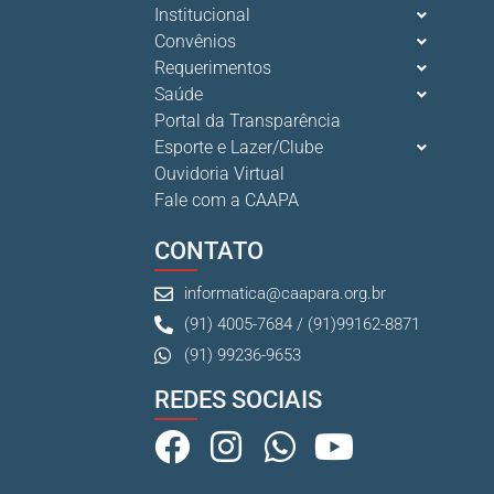
Institucional
Cuidar da mente também é cuidar da carreira.
Convênios
13 De Julho De 2026
Requerimentos
Saúde
Portal da Transparência
Esporte e Lazer/Clube
Ouvidoria Virtual
Fale com a CAAPA
CONTATO
informatica@caapara.org.br
(91) 4005-7684 / (91)99162-8871
(91) 99236-9653
REDES SOCIAIS