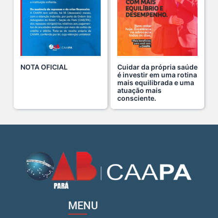
Domingo no Clube da Advocacia!
26 De Julho De 2026
Hoje é um dia especial para celebrar a vida de qu s...
22 De Julho De 2026
NOTA OFICIAL
Cuidar da própria saúde
é investir em uma rotina
mais equilibrada e uma
atuação mais
Fim de semana tem endereço certo: Clube da Advoca s...
consciente.
18 De Julho De 2026
A saúde da mulher merece atenção especial em to s...
17 De Julho De 2026
Na manhã de ontem, 14/07, o diretor de saúde da s...
15 De Julho De 2026
MENU