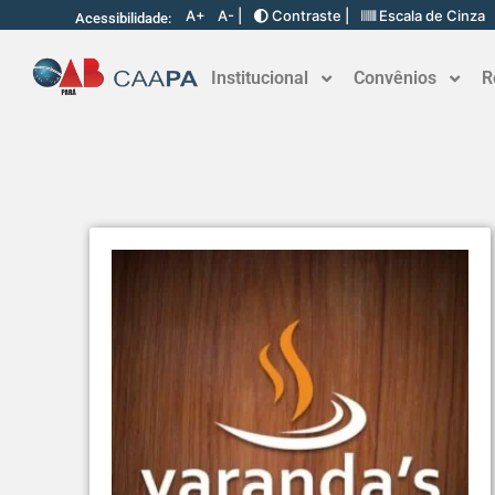
A+
A- |
Contraste |
Escala de Cinza
Acessibilidade:
Institucional
Convênios
R