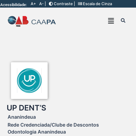
A+
A- |
Contraste |
Escala de Cinza
Acessibilidade:
UP DENT’S
Ananindeua
Rede Credenciada/Clube de Descontos
Odontologia Ananindeua