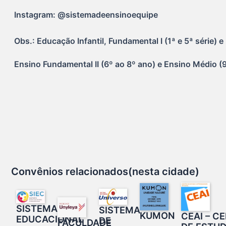
Instagram: @sistemadeensinoequipe
Obs.: Educação Infantil, Fundamental I (1ª e 5ª série) e
Ensino Fundamental II (6º ao 8º ano) e Ensino Médio (
Convênios relacionados(nesta cidade)
SISTEMA
SISTEMA
KUMON
CEAI – C
EDUCACIONAL
DE
FACULDADE
–