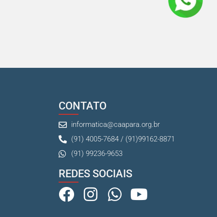
CONTATO
informatica@caapara.org.br
(91) 4005-7684 / (91)99162-8871
(91) 99236-9653
REDES SOCIAIS