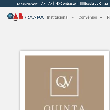
A+
A- |
Contraste |
Escala de Cinza
Acessibilidade:
Institucional
Convênios
R