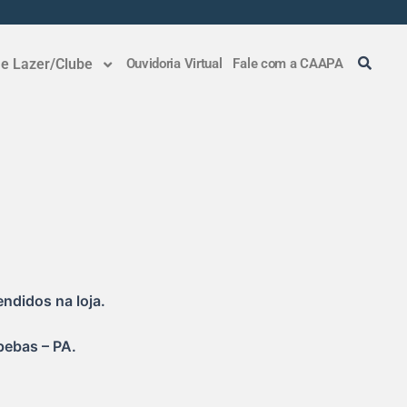
 e Lazer/Clube
Ouvidoria Virtual
Fale com a CAAPA
ndidos na loja.
pebas – PA.