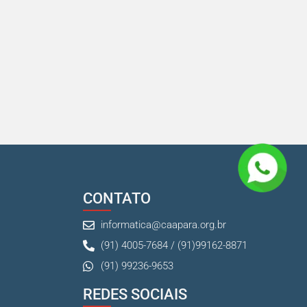
CONTATO
informatica@caapara.org.br
(91) 4005-7684 / (91)99162-8871
(91) 99236-9653
REDES SOCIAIS