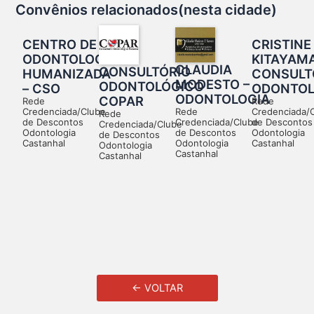
Convênios relacionados(nesta cidade)
CENTRO DE
CRISTINE
ODONTOLOGIA
KITAYAMA
CLAUDIA
CONSULTÓRIO
HUMANIZADA
CONSULT
MODESTO –
ODONTOLÓGICO
– CSO
ODONTOL
ODONTOLOGIA
COPAR
Rede
Rede
Rede
Credenciada/Clube
Credenciada/
Rede
Credenciada/Clube
de Descontos
de Descontos
Credenciada/Clube
de Descontos
Odontologia
Odontologia
de Descontos
Odontologia
Castanhal
Castanhal
Odontologia
Castanhal
Castanhal
← VOLTAR