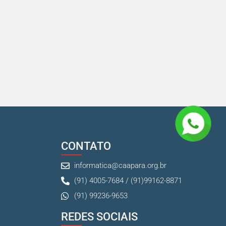
CONTATO
informatica@caapara.org.br
(91) 4005-7684 / (91)99162-8871
(91) 99236-9653
REDES SOCIAIS