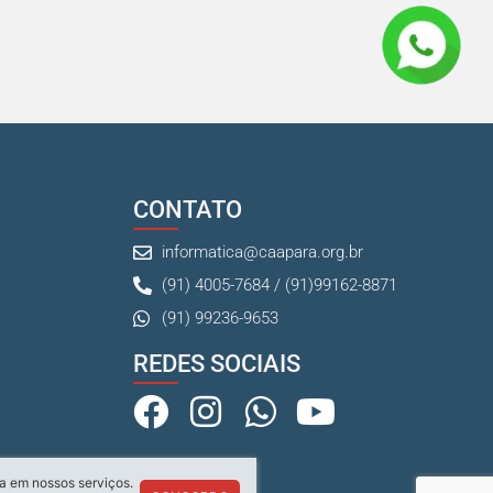
CONTATO
informatica@caapara.org.br
(91) 4005-7684 / (91)99162-8871
(91) 99236-9653
REDES SOCIAIS
a em nossos serviços.