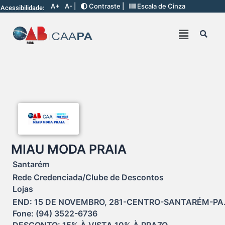
A+
A- |
Contraste |
Escala de Cinza
Acessibilidade:
MIAU MODA PRAIA
Santarém
Rede Credenciada/Clube de Descontos
Lojas
END: 15 DE NOVEMBRO, 281-CENTRO-SANTARÉM-PA.
Fone: (94) 3522-6736

DESCONTO: 15% À VISTA 10% À PRAZO