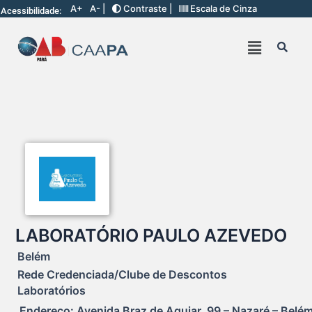
A+
A- |
Contraste |
Escala de Cinza
Acessibilidade:
LABORATÓRIO PAULO AZEVEDO
Belém
Rede Credenciada/Clube de Descontos
Laboratórios
Endereço: Avenida Braz de Aguiar, 99 – Nazaré – Belé