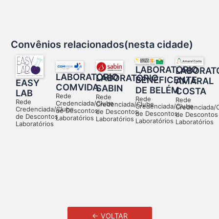
Convênios relacionados(nesta cidade)
LABORATÓRIO
LABORAT
LABORATÓRIO
LABORATÓRIO
BENEFICENTE
AMARAL
EASY
COMVIDA
SABIN
DE BELÉM
COSTA
LAB
Rede
Rede
Rede
Rede
Rede
Credenciada/Clube
Credenciada/Clube
Credenciada/Clube
Credenciada/
Credenciada/Clube
de Descontos
de Descontos
de Descontos
de Descontos
de Descontos
Laboratórios
Laboratórios
Laboratórios
Laboratórios
Laboratórios
← VOLTAR