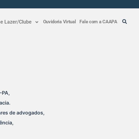
 e Lazer/Clube
Ouvidoria Virtual
Fale com a CAAPA
B-PA,
acia.
hares de advogados,
ência,