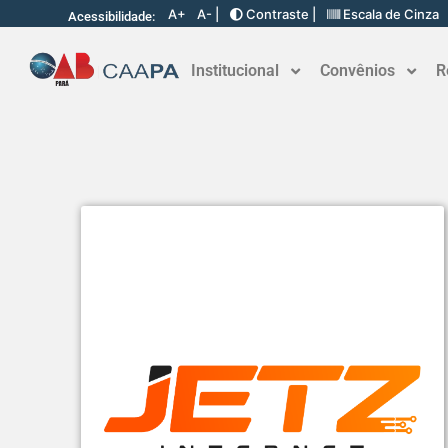
A+
A- |
Contraste |
Escala de Cinza
Acessibilidade:
Institucional
Convênios
R