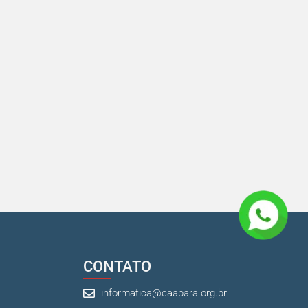
CONTATO
informatica@caapara.org.br