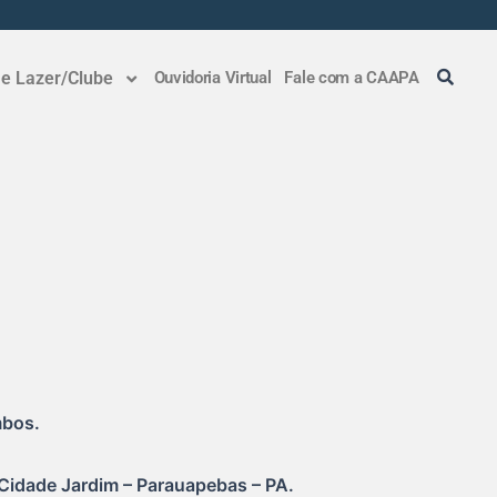
 e Lazer/Clube
Ouvidoria Virtual
Fale com a CAAPA
mbos.
 Cidade Jardim – Parauapebas – PA.