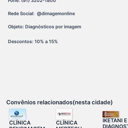
Fone: (91) 3202-1800
Rede Social:  @dimagemonline
Objeto: Diagnósticos por imagem
Descontos: 10% a 15%
Convênios relacionados(nesta cidade)
IKETANI 
CLÍNICA
CLÍNICA
DIAGNOS